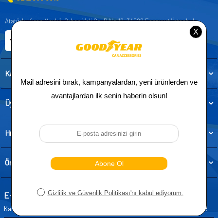
Atatürk, Kıraç Mevkii, Orhan Veli Cd. D:No:19, 34522 Esenyurt/İstanbul
E-ticaret Sitemiz
Etbis Kayıtlıdır
Kategoriler
Üye
Hızlı Erişim
Önemli Bilgiler
E-Bülten Aboneliği
Kampanya ve yeniliklerden haberdar olmak için e-bültenimize abone olun!