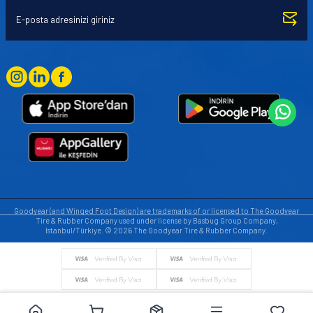
Goodyear (and Winged Foot Design) are trademarks of or licensed to The Goodyear
Tire & Rubber Company used under license by Basbug Group Company,
Istanbul/Türkiye. © 2026 The Goodyear Tire & Rubber Company.
© Tüm hakları saklıdır. https://www.goodyearotoaksesuar.web.tr