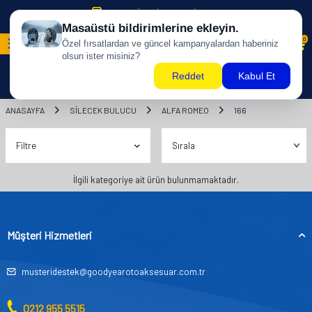
500 TL ÜZERİ KARGO BİZDEN !
0
ANASAYFA
SILECEK BULUCU
ALFA ROMEO
166
Filtre
İlgili kategoriye ait ürün bulunmamaktadır.
Müşteri Hizmetleri
musteridestek@goodyearotoaksesuar.com.tr
0212 955 5515