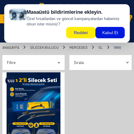
500 TL ÜZERİ KARGO BİZDEN !
0
ANASAYFA
SILECEK BULUCU
MERCEDES
SL
1990
Filtre
%
50