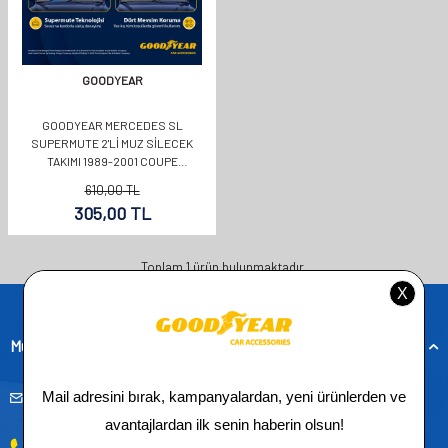
GOODYEAR
GOODYEAR MERCEDES SL
SUPERMUTE 2'LI MUZ SILECEK
TAKIMI 1989-2001 COUPE
(600MM+600MM)
610,00
TL
305,00
TL
Toplam
1
ürün bulunmaktadır.
Müşteri Hizmetleri
musteridestek@goodyearotoaksesuar.com.tr