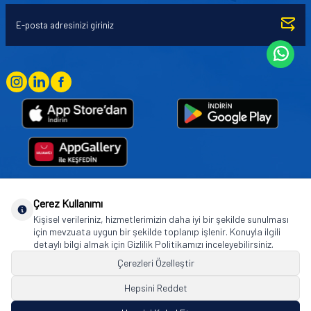
Çerez Kullanımı
Goodyear (and Winged Foot Design) are trademarks of or licensed to The Goodyear
Kişisel verileriniz, hizmetlerimizin daha iyi bir şekilde sunulması
Tire & Rubber Company used under license by Basbug Group Company,
için mevzuata uygun bir şekilde toplanıp işlenir. Konuyla ilgili
Istanbul/Türkiye. © 2026 The Goodyear Tire & Rubber Company.
detaylı bilgi almak için Gizlilik Politikamızı inceleyebilirsiniz.
Çerezleri Özelleştir
Hepsini Reddet
© Tüm hakları saklıdır. https://www.goodyearotoaksesuar.web.tr