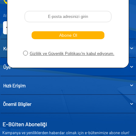
0212 955 5515
Atatürk, Kıraç Mevkii, Orhan Veli Cd. D:No:19, 34522 Esenyurt/İstanbul
E-ticaret Sitemiz
Etbis Kayıtlıdır
Kategoriler
Üye
Hızlı Erişim
Önemli Bilgiler
E-Bülten Aboneliği
Kampanya ve yeniliklerden haberdar olmak için e-bültenimize abone olun!