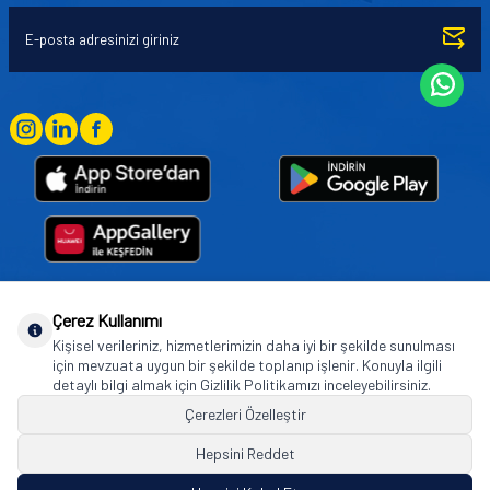
Çerez Kullanımı
Goodyear (and Winged Foot Design) are trademarks of or licensed to The Goodyear
Kişisel verileriniz, hizmetlerimizin daha iyi bir şekilde sunulması
Tire & Rubber Company used under license by Basbug Group Company,
için mevzuata uygun bir şekilde toplanıp işlenir. Konuyla ilgili
Istanbul/Türkiye. © 2026 The Goodyear Tire & Rubber Company.
detaylı bilgi almak için Gizlilik Politikamızı inceleyebilirsiniz.
Çerezleri Özelleştir
Hepsini Reddet
© Tüm hakları saklıdır. https://www.goodyearotoaksesuar.web.tr