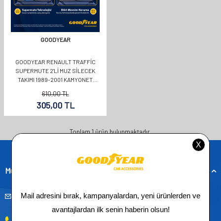
GOODYEAR
GOODYEAR RENAULT TRAFFIC
SUPERMUTE 2'LI MUZ SILECEK
TAKIMI 1989-2001 KAMYONET
(500MM+500MM)
610,00
TL
305,00
TL
Toplam
1
ürün bulunmaktadır.
Müşteri Hizmetleri
musteridestek@goodyearotoaksesuar.com.tr