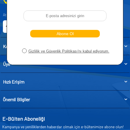
0212 955 5515
Atatürk, Kıraç Mevkii, Orhan Veli Cd. D:No:19, 34522 Esenyurt/İstanbul
E-ticaret Sitemiz
Etbis Kayıtlıdır
Kategoriler
Üye
Hızlı Erişim
Önemli Bilgiler
E-Bülten Aboneliği
Kampanya ve yeniliklerden haberdar olmak için e-bültenimize abone olun!