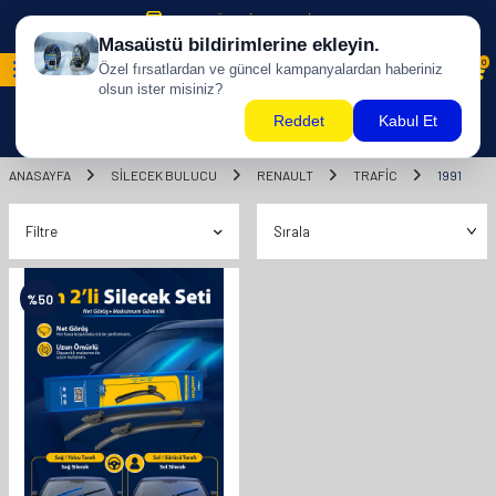
500 TL ÜZERİ KARGO BİZDEN !
0
ANASAYFA
SILECEK BULUCU
RENAULT
TRAFİC
1991
Filtre
%
50