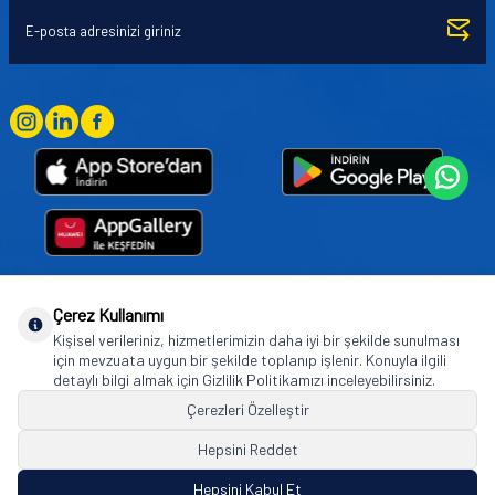
Çerez Kullanımı
Goodyear (and Winged Foot Design) are trademarks of or licensed to The Goodyear
Kişisel verileriniz, hizmetlerimizin daha iyi bir şekilde sunulması
Tire & Rubber Company used under license by Basbug Group Company,
için mevzuata uygun bir şekilde toplanıp işlenir. Konuyla ilgili
Istanbul/Türkiye. © 2026 The Goodyear Tire & Rubber Company.
detaylı bilgi almak için Gizlilik Politikamızı inceleyebilirsiniz.
Çerezleri Özelleştir
Hepsini Reddet
© Tüm hakları saklıdır. https://www.goodyearotoaksesuar.web.tr
Hepsini Kabul Et