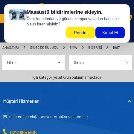
500 TL ÜZERİ KARGO BİZDEN !
0
ANASAYFA
SILECEK BULUCU
BMW
5 SERİSİ
1997
Filtre
İlgili kategoriye ait ürün bulunmamaktadır.
Müşteri Hizmetleri
musteridestek@goodyearotoaksesuar.com.tr
0212 955 5515