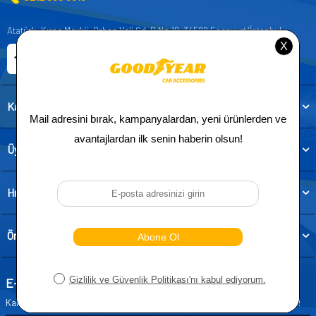
Atatürk, Kıraç Mevkii, Orhan Veli Cd. D:No:19, 34522 Esenyurt/İstanbul
E-ticaret Sitemiz
Etbis Kayıtlıdır
Kategoriler
Üye
Hızlı Erişim
Önemli Bilgiler
E-Bülten Aboneliği
Kampanya ve yeniliklerden haberdar olmak için e-bültenimize abone olun!