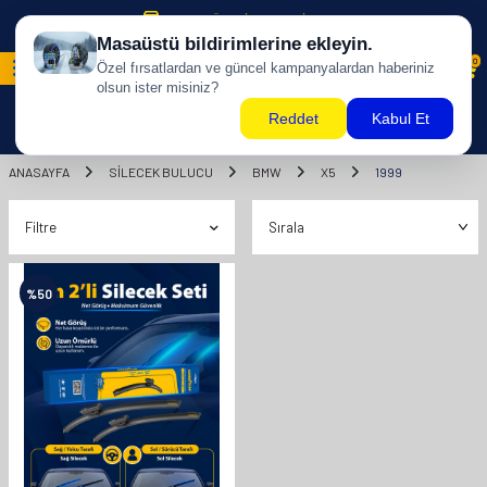
500 TL ÜZERİ KARGO BİZDEN !
0
ANASAYFA
SILECEK BULUCU
BMW
X5
1999
Filtre
%
50