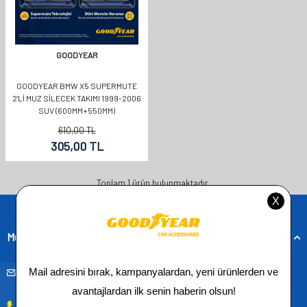
GOODYEAR
GOODYEAR BMW X5 SUPERMUTE
2'LI MUZ SILECEK TAKIMI 1999-2006
SUV (600MM+550MM)
610,00
TL
305,00
TL
Toplam
1
ürün bulunmaktadır.
Müşteri Hizmetleri
musteridestek@goodyearotoaksesuar.com.tr