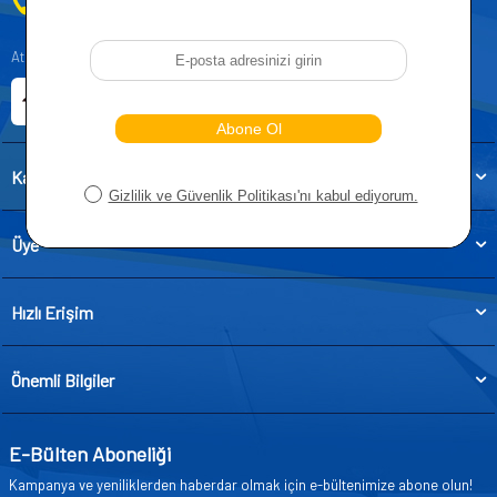
0212 955 5515
Atatürk, Kıraç Mevkii, Orhan Veli Cd. D:No:19, 34522 Esenyurt/İstanbul
E-ticaret Sitemiz
Etbis Kayıtlıdır
Kategoriler
Üye
Hızlı Erişim
Önemli Bilgiler
E-Bülten Aboneliği
Kampanya ve yeniliklerden haberdar olmak için e-bültenimize abone olun!