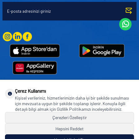
Çerez Kullanımı
Goodyear (and Winged Foot Design) are trademarks of or licensed to The Goodyear
Kişisel verileriniz, hizmetlerimizin daha iyi bir şekilde sunulması
Tire & Rubber Company used under license by Basbug Group Company,
için mevzuata uygun bir şekilde toplanıp işlenir. Konuyla ilgili
Istanbul/Türkiye. © 2026 The Goodyear Tire & Rubber Company.
detaylı bilgi almak için Gizlilik Politikamızı inceleyebilirsiniz.
Çerezleri Özelleştir
Hepsini Reddet
© Tüm hakları saklıdır. https://www.goodyearotoaksesuar.web.tr