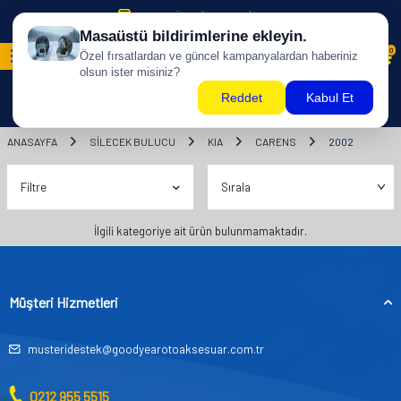
500 TL ÜZERİ KARGO BİZDEN !
0
ANASAYFA
SILECEK BULUCU
KIA
CARENS
2002
Filtre
İlgili kategoriye ait ürün bulunmamaktadır.
Müşteri Hizmetleri
musteridestek@goodyearotoaksesuar.com.tr
0212 955 5515