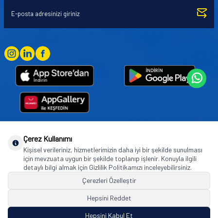
Çerez Kullanımı
Goodyear (and Winged Foot Design) are trademarks of or licensed to The Goodyear
Kişisel verileriniz, hizmetlerimizin daha iyi bir şekilde sunulması
Tire & Rubber Company used under license by Basbug Group Company,
için mevzuata uygun bir şekilde toplanıp işlenir. Konuyla ilgili
Istanbul/Türkiye. © 2026 The Goodyear Tire & Rubber Company.
detaylı bilgi almak için Gizlilik Politikamızı inceleyebilirsiniz.
Çerezleri Özelleştir
Hepsini Reddet
© Tüm hakları saklıdır. https://www.goodyearotoaksesuar.web.tr
Hepsini Kabul Et