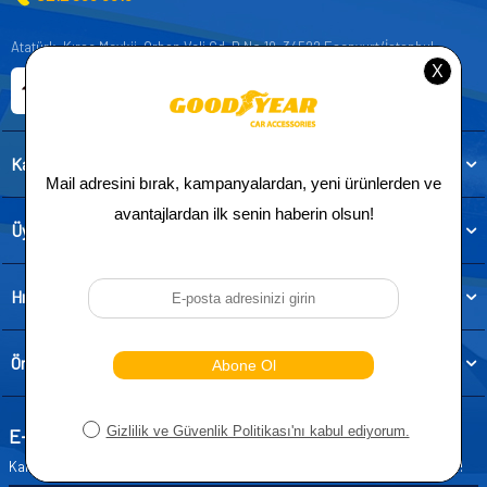
Atatürk, Kıraç Mevkii, Orhan Veli Cd. D:No:19, 34522 Esenyurt/İstanbul
E-ticaret Sitemiz
Etbis Kayıtlıdır
Kategoriler
Üye
Hızlı Erişim
Önemli Bilgiler
E-Bülten Aboneliği
Kampanya ve yeniliklerden haberdar olmak için e-bültenimize abone olun!