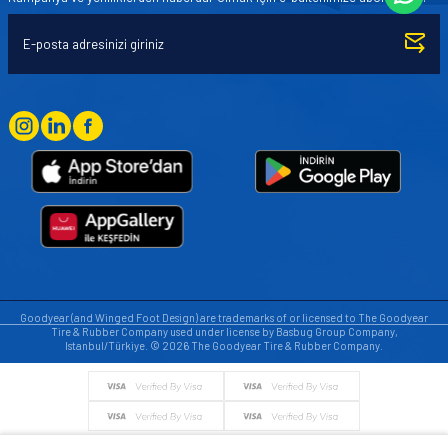
Goodyear (and Winged Foot Design) are trademarks of or licensed to The Goodyear
Tire & Rubber Company used under license by Basbug Group Company,
Istanbul/Türkiye. © 2026 The Goodyear Tire & Rubber Company.
© Tüm hakları saklıdır. https://www.goodyearotoaksesuar.web.tr