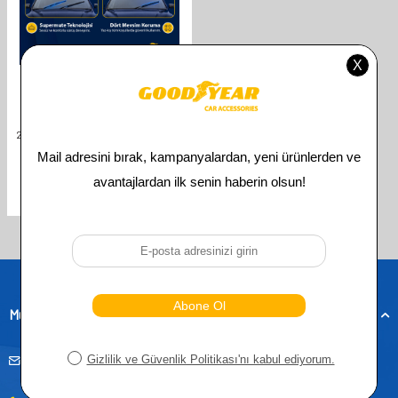
GOODYEAR
GOODYEAR BMW X5 SUPERMUTE
2'LI MUZ SILECEK TAKIMI 1999-2006
SUV (600MM+550MM)
610,00
TL
305,00
TL
Toplam
3
ürün bulunmaktadır.
Müşteri Hizmetleri
musteridestek@goodyearotoaksesuar.com.tr