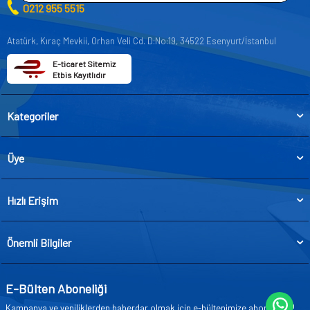
0212 955 5515
Atatürk, Kıraç Mevkii, Orhan Veli Cd. D:No:19, 34522 Esenyurt/İstanbul
E-ticaret Sitemiz
Etbis Kayıtlıdır
Kategoriler
Üye
Hızlı Erişim
Önemli Bilgiler
E-Bülten Aboneliği
Kampanya ve yeniliklerden haberdar olmak için e-bültenimize abone olun!