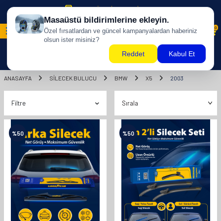
500 TL ÜZERİ KARGO BİZDEN !
0
ANASAYFA
SILECEK BULUCU
BMW
X5
2003
Filtre
%
50
%
50