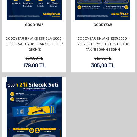
GOODYEAR
GOODYEAR
GOODYEAR BMW X5 E53 SUV 2000-
GOODYEAR BMW X5(E53) 2000-
2006 ARASI UYUMLU ARKA SILECEK
2007 SUPERMUTE 2'LI SILECEK
(280MM)
TAKIMI 600MM 550MM
358,00
TL
610,00
TL
179,00
TL
305,00
TL
%
50