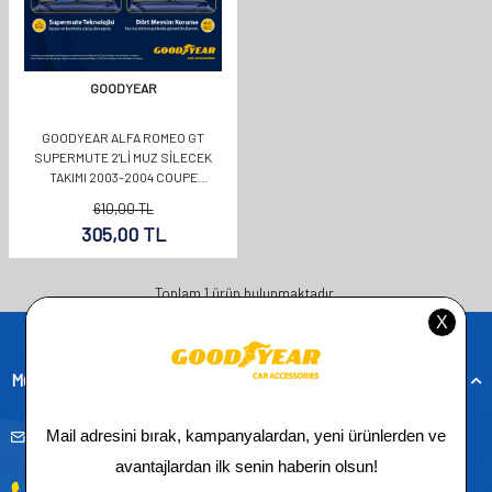
GOODYEAR
GOODYEAR ALFA ROMEO GT
SUPERMUTE 2'LI MUZ SILECEK
TAKIMI 2003-2004 COUPE
(550MM+400MM)
610,00
TL
305,00
TL
Toplam
1
ürün bulunmaktadır.
Müşteri Hizmetleri
musteridestek@goodyearotoaksesuar.com.tr