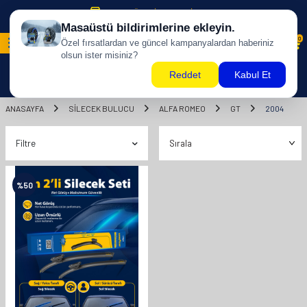
500 TL ÜZERİ KARGO BİZDEN !
0
ANASAYFA
SILECEK BULUCU
ALFA ROMEO
GT
2004
Filtre
%
50