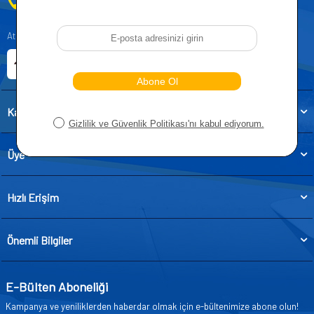
0212 955 5515
Atatürk, Kıraç Mevkii, Orhan Veli Cd. D:No:19, 34522 Esenyurt/İstanbul
E-ticaret Sitemiz
Etbis Kayıtlıdır
Kategoriler
Üye
Hızlı Erişim
Önemli Bilgiler
E-Bülten Aboneliği
Kampanya ve yeniliklerden haberdar olmak için e-bültenimize abone olun!