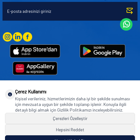
Çerez Kullanımı
Goodyear (and Winged Foot Design) are trademarks of or licensed to The Goodyear
Kişisel verileriniz, hizmetlerimizin daha iyi bir şekilde sunulması
Tire & Rubber Company used under license by Basbug Group Company,
için mevzuata uygun bir şekilde toplanıp işlenir. Konuyla ilgili
Istanbul/Türkiye. © 2026 The Goodyear Tire & Rubber Company.
detaylı bilgi almak için Gizlilik Politikamızı inceleyebilirsiniz.
Çerezleri Özelleştir
Hepsini Reddet
© Tüm hakları saklıdır. https://www.goodyearotoaksesuar.web.tr