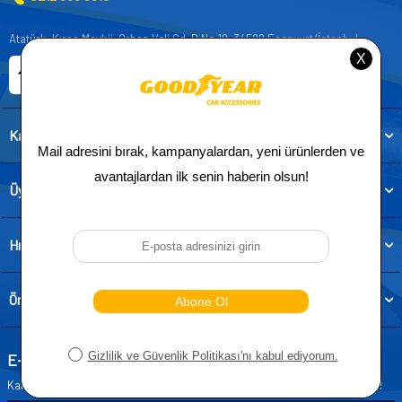
Atatürk, Kıraç Mevkii, Orhan Veli Cd. D:No:19, 34522 Esenyurt/İstanbul
E-ticaret Sitemiz
Etbis Kayıtlıdır
Kategoriler
Üye
Hızlı Erişim
Önemli Bilgiler
E-Bülten Aboneliği
Kampanya ve yeniliklerden haberdar olmak için e-bültenimize abone olun!