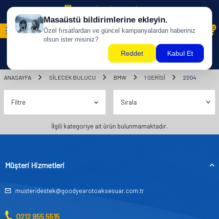
500 TL ÜZERİ KARGO BİZDEN !
0
ANASAYFA
SILECEK BULUCU
BMW
1 SERİSİ
2004
Filtre
İlgili kategoriye ait ürün bulunmamaktadır.
Müşteri Hizmetleri
musteridestek@goodyearotoaksesuar.com.tr
0212 955 5515