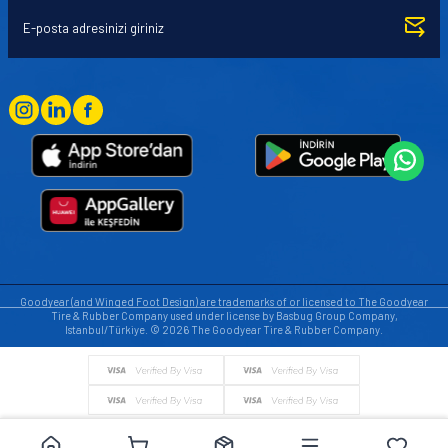
Goodyear (and Winged Foot Design) are trademarks of or licensed to The Goodyear
Tire & Rubber Company used under license by Basbug Group Company,
Istanbul/Türkiye. © 2026 The Goodyear Tire & Rubber Company.
© Tüm hakları saklıdır. https://www.goodyearotoaksesuar.web.tr