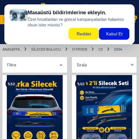
500 TL ÜZERİ KARGO BİZDEN !
0
ANASAYFA
SILECEK BULUCU
CITROEN
C3
2004
Filtre
%
50
%
50