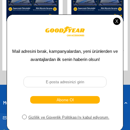
GOODYEAR
GOODYEAR
GOODYEAR CITROEN C3
GOODYEAR CITROEN C3
HATCHBACK 2002-2009
SUPERMUTE 2'LI MUZ SILECEK
SUPERMUTE 2'LI SILECEK TAKIMI
TAKIMI 2002-2009 HATCHBACK
600MM 450MM
(600MM+450MM)
610,00
TL
610,00
TL
305,00
TL
305,00
TL
Toplam
4
ürün bulunmaktadır.
Müşteri Hizmetleri
musteridestek@goodyearotoaksesuar.com.tr