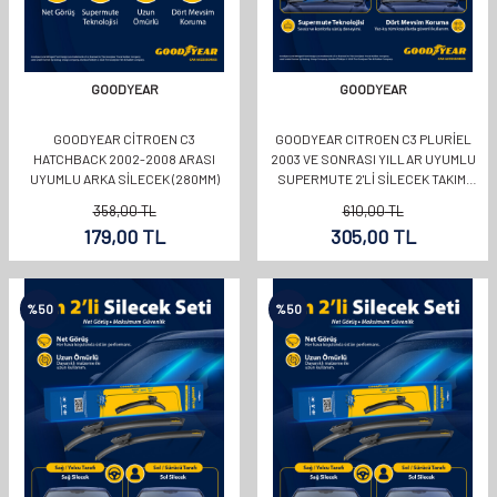
GOODYEAR
GOODYEAR
GOODYEAR CITROEN C3
GOODYEAR CITROEN C3 PLURIEL
HATCHBACK 2002-2008 ARASI
2003 VE SONRASI YILLAR UYUMLU
UYUMLU ARKA SILECEK (280MM)
SUPERMUTE 2'LI SILECEK TAKIMI
550MM 450MM
358,00
TL
610,00
TL
179,00
TL
305,00
TL
%
50
%
50