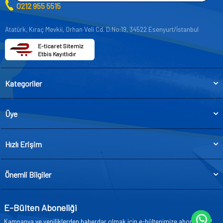
0212 955 5515
Atatürk, Kıraç Mevkii, Orhan Veli Cd. D:No:19, 34522 Esenyurt/İstanbul
E-ticaret Sitemiz
Etbis Kayıtlıdır
Kategoriler
Üye
Hızlı Erişim
Önemli Bilgiler
E-Bülten Aboneliği
Kampanya ve yeniliklerden haberdar olmak için e-bültenimize abone olun!