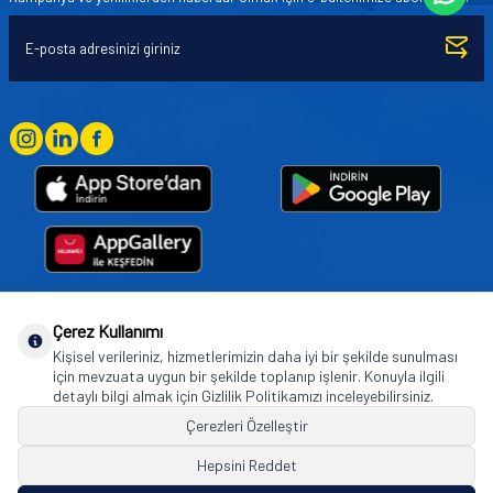
Çerez Kullanımı
Goodyear (and Winged Foot Design) are trademarks of or licensed to The Goodyear
Kişisel verileriniz, hizmetlerimizin daha iyi bir şekilde sunulması
Tire & Rubber Company used under license by Basbug Group Company,
için mevzuata uygun bir şekilde toplanıp işlenir. Konuyla ilgili
Istanbul/Türkiye. © 2026 The Goodyear Tire & Rubber Company.
detaylı bilgi almak için Gizlilik Politikamızı inceleyebilirsiniz.
Çerezleri Özelleştir
Hepsini Reddet
© Tüm hakları saklıdır. https://www.goodyearotoaksesuar.web.tr