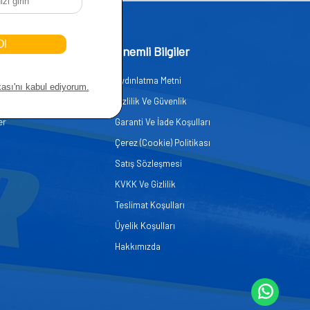
işim
Önemli Bilgiler
Aydınlatma Metni
zmetleri
Gizlilik Ve Güvenlik
er
Garanti Ve İade Koşulları
Çerez (Cookie) Politikası
Satış Sözleşmesi
KVKK Ve Gizlilik
Teslimat Koşulları
Üyelik Koşulları
Hakkımızda