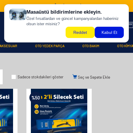
500 TL ÜZERİ KARGO BİZDEN !
AKSESUAR
OTO YEDEK PARÇA
OTO BAKIM
OTO KİMY
Sadece stokdakileri göster
Seç ve Sepete Ekle
%
50