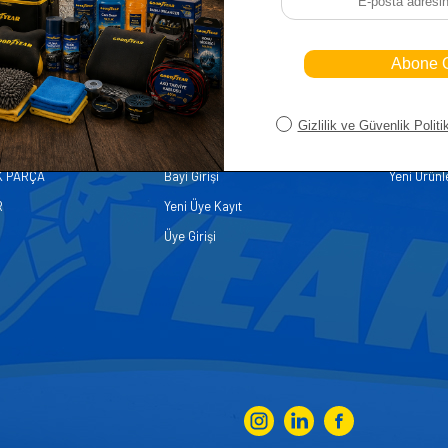
iler
Üye
Hızlı Er
Sepetim
Ana Sayfa
ASALLARI
Bayi Kayıt
Müşteri Hi
K PARÇA
Bayi Girişi
Yeni Ürünl
R
Yeni Üye Kayıt
Üye Girişi