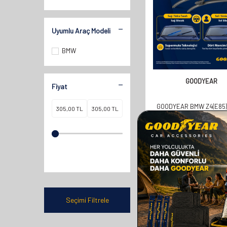
Uyumlu Araç Modeli
BMW
GOODYEAR
Fiyat
GOODYEAR BMW Z4(E85)
2009 SUPERMUTE 2'LI S
TAKIMI 530MM 500
610,00
TL
305,00
TL
Seçimi Filtrele