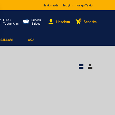
Hakkımızda
İletişim
Kargo Takip
E-Koli
Silecek
0
Hesabım
Sepetim
Toptan Alım
Bulucu
ASALLARI
AKÜ