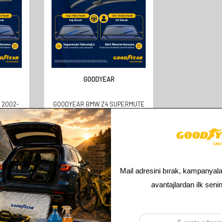
GOODYEAR
 2002-
GOODYEAR BMW Z4 SUPERMUTE
ILECEK
2'LI MUZ SILECEK TAKIMI 2002-
MM
2009 COUPE / CABRIO
(530MM+500MM)
610,00
TL
305,00
TL
Toplam
2
ürün bulunmaktadır.