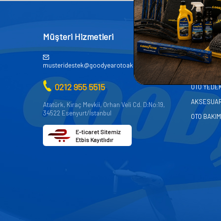
Müşteri Hizmetleri
Kategor
AKÜ
musteridestek@goodyearotoaksesuar.com.tr
OTO KİMY
0212 955 5515
OTO YEDE
AKSESUA
Atatürk, Kıraç Mevkii, Orhan Veli Cd. D:No:19,
34522 Esenyurt/İstanbul
OTO BAKIM
E-ticaret Sitemiz
Etbis Kayıtlıdır