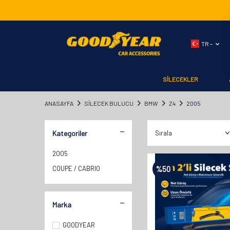
TR −
SİLECEKLER
ANASAYFA
SILECEK BULUCU
BMW
Z4
2005
Kategoriler
2005
COUPE / CABRIO
%
50
Marka
GOODYEAR