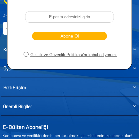
0212 955 5515
Atatürk, Kıraç Mevkii, Orhan Veli Cd. D:No:19, 34522 Esenyurt/İstanbul
E-ticaret Sitemiz
Etbis Kayıtlıdır
Kategoriler
Üye
Hızlı Erişim
Önemli Bilgiler
E-Bülten Aboneliği
Kampanya ve yeniliklerden haberdar olmak için e-bültenimize abone olun!