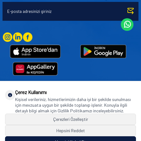
Çerez Kullanımı
Goodyear (and Winged Foot Design) are trademarks of or licensed to The Goodyear
Kişisel verileriniz, hizmetlerimizin daha iyi bir şekilde sunulması
Tire & Rubber Company used under license by Basbug Group Company,
için mevzuata uygun bir şekilde toplanıp işlenir. Konuyla ilgili
Istanbul/Türkiye. © 2026 The Goodyear Tire & Rubber Company.
detaylı bilgi almak için Gizlilik Politikamızı inceleyebilirsiniz.
Çerezleri Özelleştir
Hepsini Reddet
© Tüm hakları saklıdır. https://www.goodyearotoaksesuar.web.tr