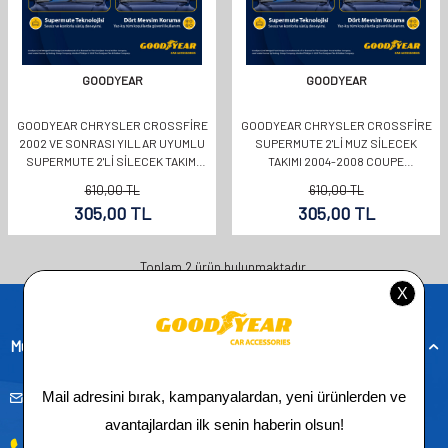
GOODYEAR
GOODYEAR
GOODYEAR CHRYSLER CROSSFIRE
GOODYEAR CHRYSLER CROSSFIRE
2002 VE SONRASI YILLAR UYUMLU
SUPERMUTE 2'LI MUZ SILECEK
SUPERMUTE 2'LI SILECEK TAKIMI
TAKIMI 2004-2008 COUPE
500MM 550MM
(600MM+550MM)
610,00
TL
610,00
TL
305,00
TL
305,00
TL
Toplam
2
ürün bulunmaktadır.
Müşteri Hizmetleri
musteridestek@goodyearotoaksesuar.com.tr