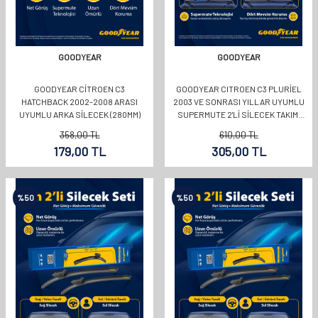
GOODYEAR
GOODYEAR
GOODYEAR CITROEN C3
GOODYEAR CITROEN C3 PLURIEL
HATCHBACK 2002-2008 ARASI
2003 VE SONRASI YILLAR UYUMLU
UYUMLU ARKA SILECEK (280MM)
SUPERMUTE 2'LI SILECEK TAKIMI
550MM 450MM
358,00
TL
610,00
TL
179,00
TL
305,00
TL
%
50
%
50