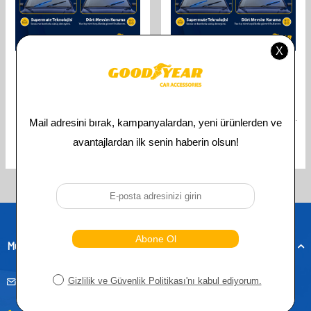
GOODYEAR
GOODYEAR
GOODYEAR CITROEN C3
GOODYEAR CITROEN C3
HATCHBACK 2002-2009
SUPERMUTE 2'LI MUZ SILECEK
SUPERMUTE 2'LI SILECEK TAKIMI
TAKIMI 2002-2009 HATCHBACK
600MM 450MM
(600MM+450MM)
610,00
TL
610,00
TL
305,00
TL
305,00
TL
Toplam
4
ürün bulunmaktadır.
Müşteri Hizmetleri
musteridestek@goodyearotoaksesuar.com.tr