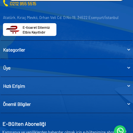
0212 955 5515
Atatürk, Kıraç Mevkii, Orhan Veli Cd. D:No:19, 34522 Esenyurt/İstanbul
E-ticaret Sitemiz
Etbis Kayıtlıdır
Kategoriler
Üye
Hızlı Erişim
Önemli Bilgiler
E-Bülten Aboneliği
Kampanya ve yeniliklerden haberdar olmak için e-bültenimize abone olun!