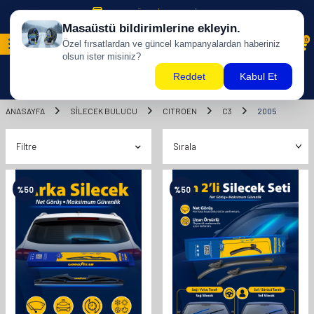
500 TL ÜZERİ KARGO BİZDEN !
0
ANASAYFA
SILECEK BULUCU
CITROEN
C3
2005
Filtre
%
50
%
50