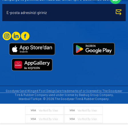
Goodyear (and Winged Foot Design) are trademarks of or licensed to The Goodyear
Tire & Rubber Company used under license by Basbug Group Company,
Istanbul/Türkiye. © 2026 The Goodyear Tire & Rubber Company.
© Tüm hakları saklıdır. https://www.goodyearotoaksesuar.web.tr