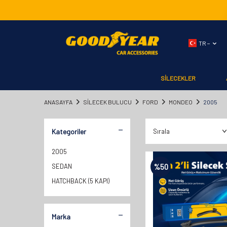
TR −
SİLECEKLER
ANASAYFA
SILECEK BULUCU
FORD
MONDEO
2005
Kategoriler
2005
SEDAN
%
50
HATCHBACK (5 KAPI)
Marka