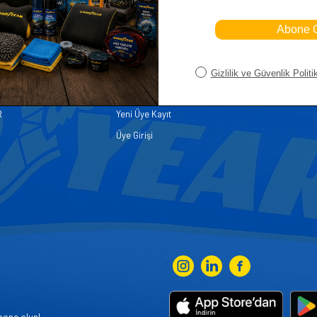
iler
Üye
Hızlı Er
Sepetim
Ana Sayfa
ASALLARI
Bayi Kayıt
Müşteri Hi
K PARÇA
Bayi Girişi
Yeni Ürünl
R
Yeni Üye Kayıt
Üye Girişi