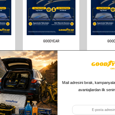
GOODYEAR
GOO
 2000-
GOODYEAR FORD MONDEO
GOODYEAR 
ILECEK
SUPERMUTE 2'LI MUZ SILECEK
SUPERMUTE 2'
MM
TAKIMI 2000-2007 SEDAN
TAKIMI 2000-
(550MM+500MM)
(5 KAPI) (
610,00
TL
610,
305,00
TL
305,
Toplam
3
ürün bulunmaktadır.