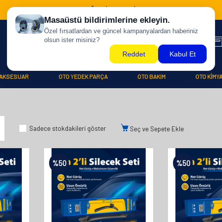
500 TL ÜZERİ KARGO BİZDEN !
AKSESUAR
OTO YEDEK PARÇA
OTO BAKIM
OTO KİMY
Sadece stokdakileri göster
Seç ve Sepete Ekle
%
50
%
50