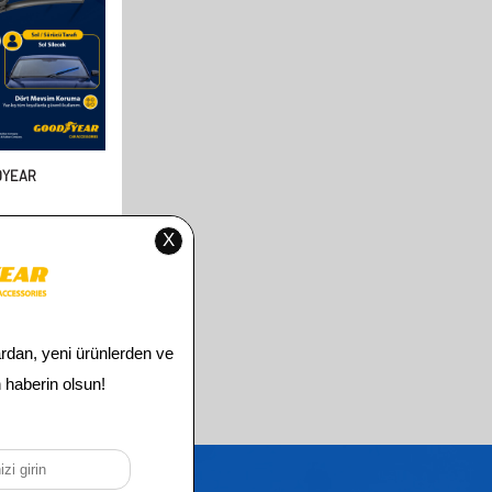
DYEAR
FORD MONDEO
LI MUZ SILECEK
2006 HATCHBACK
550MM+500MM)
00
TL
00
TL