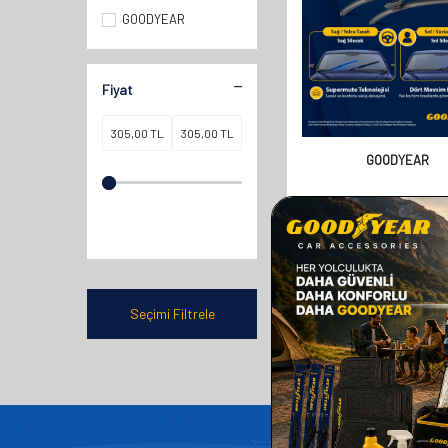
GOODYEAR
Fiyat
GOODYEAR
GOODYEAR FORD MONDEO
2007 SUPERMUTE 2'LI S
TAKIMI 550MM 500
610,00
TL
305,00
TL
Seçimi Filtrele