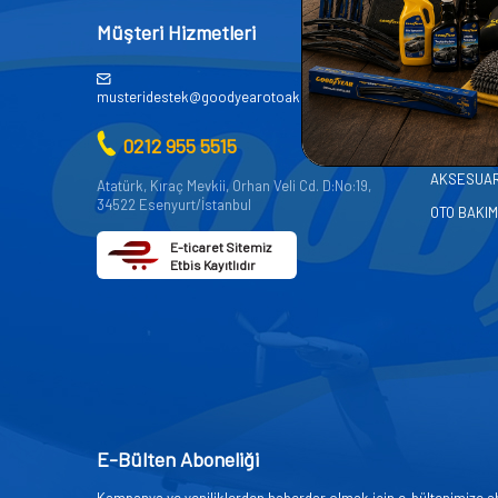
Müşteri Hizmetleri
Kategor
AKÜ
musteridestek@goodyearotoaksesuar.com.tr
OTO KİMY
0212 955 5515
OTO YEDE
AKSESUA
Atatürk, Kıraç Mevkii, Orhan Veli Cd. D:No:19,
34522 Esenyurt/İstanbul
OTO BAKIM
E-ticaret Sitemiz
Etbis Kayıtlıdır
E-Bülten Aboneliği