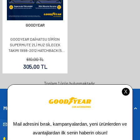
GOODYEAR
GOODYEAR DAIHATSU SIRION
SUPERMUTE 2'LI MUZ SILECEK
TAKIMI 1998-2012 HATCHBACK (5
KAPI) (500MM+400MM)
610,00
TL
305,00
TL
Toplam
1
ürün bulunmaktadır.
Müşteri Hizmetleri
musteridestek@goodyearotoaksesuar.com.tr