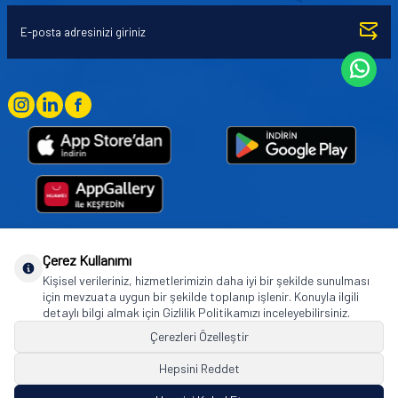
Çerez Kullanımı
Goodyear (and Winged Foot Design) are trademarks of or licensed to The Goodyear
Kişisel verileriniz, hizmetlerimizin daha iyi bir şekilde sunulması
Tire & Rubber Company used under license by Basbug Group Company,
için mevzuata uygun bir şekilde toplanıp işlenir. Konuyla ilgili
Istanbul/Türkiye. © 2026 The Goodyear Tire & Rubber Company.
detaylı bilgi almak için Gizlilik Politikamızı inceleyebilirsiniz.
Çerezleri Özelleştir
Hepsini Reddet
© Tüm hakları saklıdır. https://www.goodyearotoaksesuar.web.tr