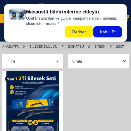
500 TL ÜZERİ KARGO BİZDEN !
0
ANASAYFA
SILECEK BULUCU
DAIHATSU
SIRION
2007
Filtre
%
50