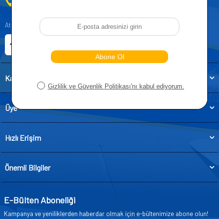
0212 955 5515
Atatürk, Kıraç Mevkii, Orhan Veli Cd. D:No:19, 34522 Esenyurt/İstanbul
E-ticaret Sitemiz
Etbis Kayıtlıdır
Kategoriler
Üye
Hızlı Erişim
Önemli Bilgiler
E-Bülten Aboneliği
Kampanya ve yeniliklerden haberdar olmak için e-bültenimize abone olun!