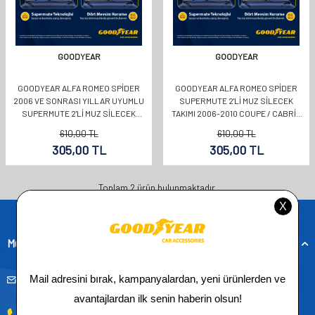
GOODYEAR
GOODYEAR
GOODYEAR ALFA ROMEO SPIDER
GOODYEAR ALFA ROMEO SPIDER
2006 VE SONRASI YILLAR UYUMLU
SUPERMUTE 2'LI MUZ SILECEK
SUPERMUTE 2'LI MUZ SILECEK
TAKIMI 2006-2010 COUPE / CABRIO
TAKIMI 580MM 450MM
(550MM+450MM)
610,00
TL
610,00
TL
305,00
TL
305,00
TL
Toplam
2
ürün bulunmaktadır.
Müşteri Hizmetleri
musteridestek@goodyearotoaksesuar.com.tr