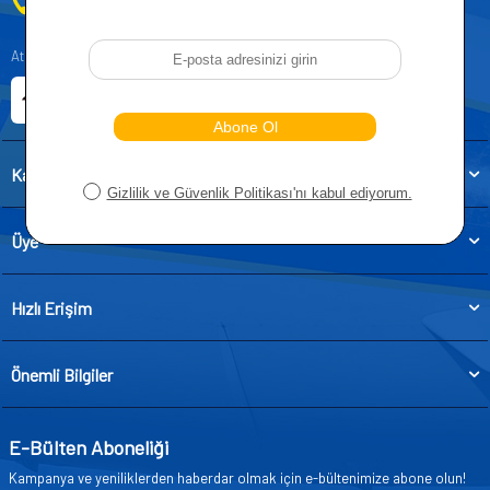
0212 955 5515
Atatürk, Kıraç Mevkii, Orhan Veli Cd. D:No:19, 34522 Esenyurt/İstanbul
E-ticaret Sitemiz
Etbis Kayıtlıdır
Kategoriler
Üye
Hızlı Erişim
Önemli Bilgiler
E-Bülten Aboneliği
Kampanya ve yeniliklerden haberdar olmak için e-bültenimize abone olun!