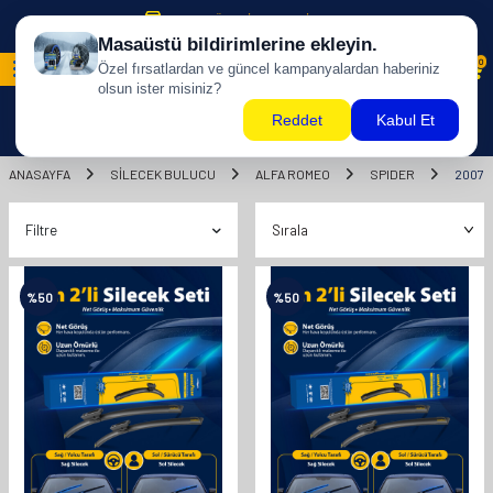
500 TL ÜZERİ KARGO BİZDEN !
0
ANASAYFA
SILECEK BULUCU
ALFA ROMEO
SPIDER
2007
Filtre
%
50
%
50