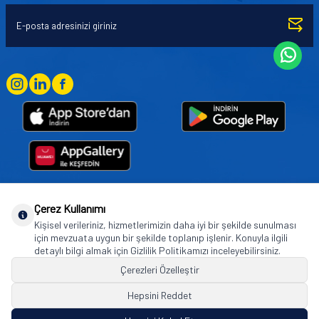
Çerez Kullanımı
Goodyear (and Winged Foot Design) are trademarks of or licensed to The Goodyear
Kişisel verileriniz, hizmetlerimizin daha iyi bir şekilde sunulması
Tire & Rubber Company used under license by Basbug Group Company,
için mevzuata uygun bir şekilde toplanıp işlenir. Konuyla ilgili
Istanbul/Türkiye. © 2026 The Goodyear Tire & Rubber Company.
detaylı bilgi almak için Gizlilik Politikamızı inceleyebilirsiniz.
Çerezleri Özelleştir
Hepsini Reddet
© Tüm hakları saklıdır. https://www.goodyearotoaksesuar.web.tr