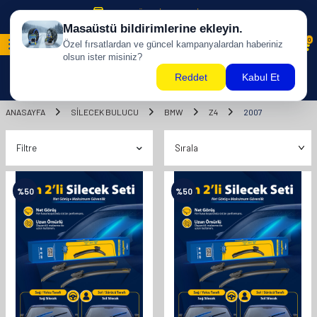
500 TL ÜZERİ KARGO BİZDEN !
0
ANASAYFA
SILECEK BULUCU
BMW
Z4
2007
Filtre
%
50
%
50