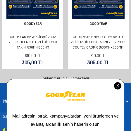
GOODYEAR
GOODYEAR
GOODYEAR BMW Z4(E85) 2002-
GOODYEAR BMW Z4 SUPERMUTE
2009 SUPERMUTE 2'LI SILECEK
2'LI MUZ SILECEK TAKIMI 2002-2009
TAKIMI 530MM 500MM
COUPE / CABRIO (530MM+500MM)
610,00
TL
610,00
TL
305,00
TL
305,00
TL
Toplam
2
ürün bulunmaktadır.
Müşteri Hizmetleri
musteridestek@goodyearotoaksesuar.com.tr