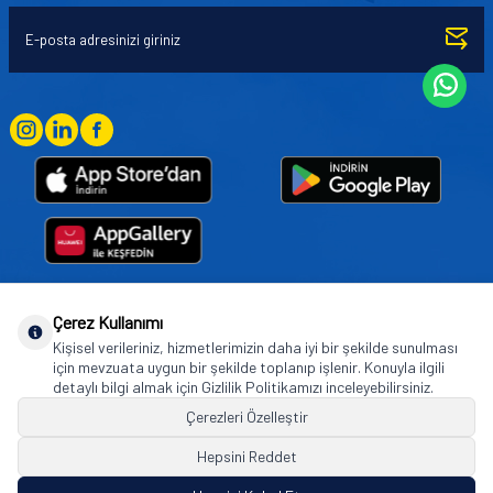
Çerez Kullanımı
Goodyear (and Winged Foot Design) are trademarks of or licensed to The Goodyear
Kişisel verileriniz, hizmetlerimizin daha iyi bir şekilde sunulması
Tire & Rubber Company used under license by Basbug Group Company,
için mevzuata uygun bir şekilde toplanıp işlenir. Konuyla ilgili
Istanbul/Türkiye. © 2026 The Goodyear Tire & Rubber Company.
detaylı bilgi almak için Gizlilik Politikamızı inceleyebilirsiniz.
Çerezleri Özelleştir
Hepsini Reddet
© Tüm hakları saklıdır. https://www.goodyearotoaksesuar.web.tr