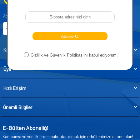
0212 955 5515
Atatürk, Kıraç Mevkii, Orhan Veli Cd. D:No:19, 34522 Esenyurt/İstanbul
E-ticaret Sitemiz
Etbis Kayıtlıdır
Kategoriler
Üye
Hızlı Erişim
Önemli Bilgiler
E-Bülten Aboneliği
Kampanya ve yeniliklerden haberdar olmak için e-bültenimize abone olun!