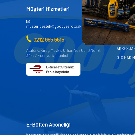
Müşteri Hizmetleri
Kategor
AKÜ
musteridestek@goodyearotoaksesuar.com.tr
OTO KİMY
0212 955 5515
OTO YEDE
AKSESUA
Atatürk, Kıraç Mevkii, Orhan Veli Cd. D:No:19,
34522 Esenyurt/İstanbul
OTO BAKIM
E-ticaret Sitemiz
Etbis Kayıtlıdır
E-Bülten Aboneliği