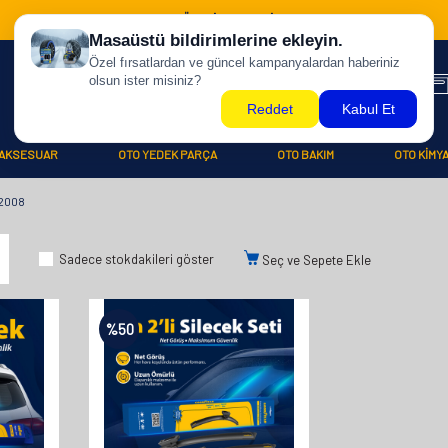
500 TL ÜZERİ KARGO BİZDEN !
AKSESUAR
OTO YEDEK PARÇA
OTO BAKIM
OTO KİMY
2008
Sadece stokdakileri göster
Seç ve Sepete Ekle
%
50