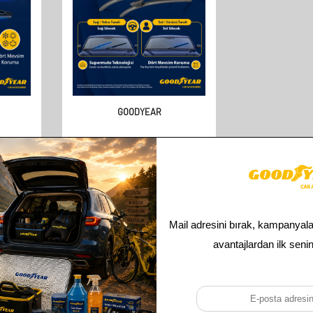
GOODYEAR
GEN
GOODYEAR VOLKSWAGEN
 ARASI
TOURAN SUPERMUTE 2'LI MUZ
(350MM)
SILECEK TAKIMI 2006-2010 MPV
(600MM+650MM)
610,00
TL
305,00
TL
Toplam
2
ürün bulunmaktadır.