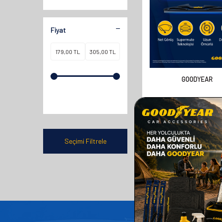
Fiyat
GOODYEAR
GOODYEAR VOLKSWA
TOURAN MPV 2003-2010
UYUMLU ARKA SILECEK 
358,00
TL
Seçimi Filtrele
179,00
TL