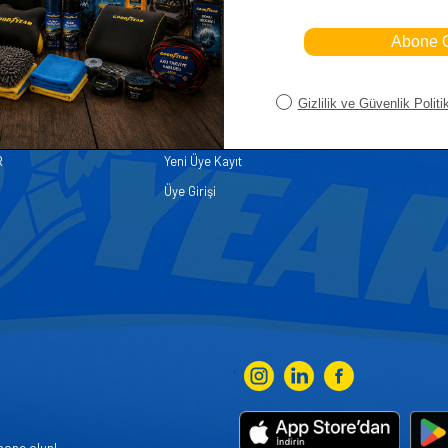
iler
Üye
Hızlı Er
Sepetim
Ana Sayfa
ASALLARI
Bayi Kayıt
Müşteri Hi
K PARÇA
Bayi Girişi
Yeni Ürünl
R
Yeni Üye Kayıt
Üye Girişi