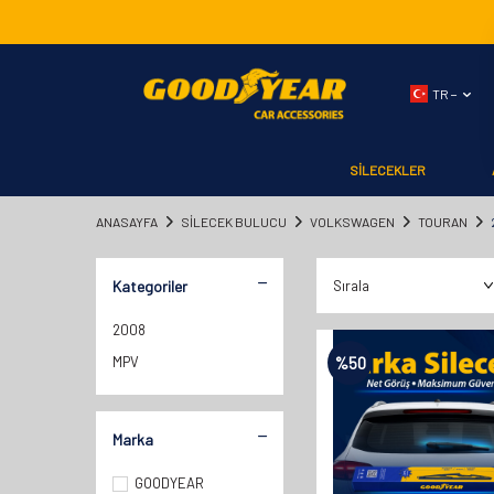
TR −
SİLECEKLER
ANASAYFA
SILECEK BULUCU
VOLKSWAGEN
TOURAN
Kategoriler
2008
MPV
%
50
Marka
GOODYEAR