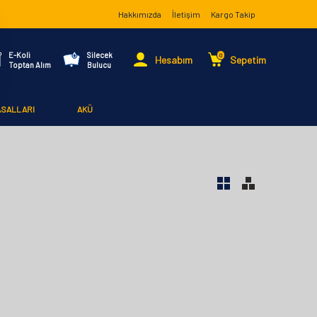
Hakkımızda
İletişim
Kargo Takip
E-Koli
Silecek
0
Hesabım
Sepetim
Toptan Alım
Bulucu
ASALLARI
AKÜ