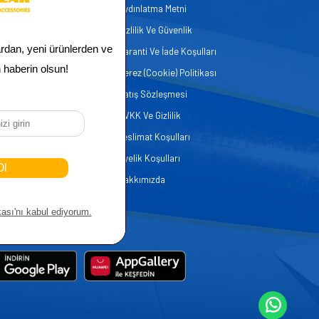
Aydınlatma Metni
zmetleri
Gizlilik Ve Güvenlik
er
Garanti Ve İade Koşulları
Çerez (Cookie) Politikası
Satış Sözleşmesi
KVKK Ve Gizlilik
Teslimat Koşulları
Üyelik Koşulları
Hakkımızda