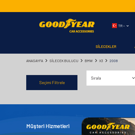
TR −
SİLECEKLER
ANASAYFA
SILECEK BULUCU
BMW
X3
2008
Seçimi Filtrele
Müşteri Hizmetleri
Kategor