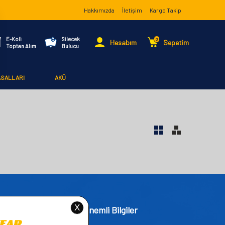
Hakkımızda
İletişim
Kargo Takip
E-Koli
Silecek
0
Hesabım
Sepetim
Toptan Alım
Bulucu
ASALLARI
AKÜ
işim
Önemli Bilgiler