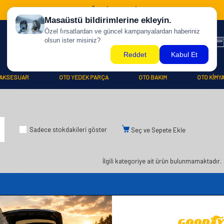
500 TL ÜZERİ KARGO BİZDEN !
AKSESUAR
OTO YEDEK PARÇA
OTO BAKIM
OTO KİMY
Sadece stokdakileri göster
Seç ve Sepete Ekle
İlgili kategoriye ait ürün bulunmamaktadır.
iler
Üye
Hızlı Er