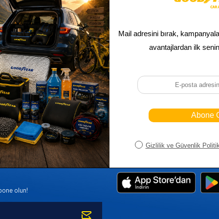
Sepetim
Ana Sayfa
ASALLARI
Bayi Kayıt
Müşteri Hi
K PARÇA
Bayi Girişi
Yeni Ürünl
R
Yeni Üye Kayıt
Üye Girişi
bone olun!