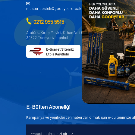
AKÜ
musteridestek@goodyearotoaksesuar.com.tr
OTO KİMY
0212 955 5515
OTO YEDE
AKSESUA
Atatürk, Kıraç Mevkii, Orhan Veli Cd. D:No:19,
34522 Esenyurt/İstanbul
OTO BAKIM
E-ticaret Sitemiz
Etbis Kayıtlıdır
E-Bülten Aboneliği
Kampanya ve yeniliklerden haberdar olmak için e-bültenimize a