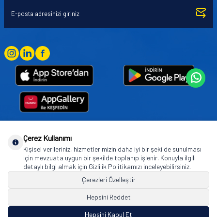
Çerez Kullanımı
Goodyear (and Winged Foot Design) are trademarks of or licensed to The Goodyear
Kişisel verileriniz, hizmetlerimizin daha iyi bir şekilde sunulması
Tire & Rubber Company used under license by Basbug Group Company,
için mevzuata uygun bir şekilde toplanıp işlenir. Konuyla ilgili
Istanbul/Türkiye. © 2026 The Goodyear Tire & Rubber Company.
detaylı bilgi almak için Gizlilik Politikamızı inceleyebilirsiniz.
Çerezleri Özelleştir
Hepsini Reddet
© Tüm hakları saklıdır. https://www.goodyearotoaksesuar.web.tr
Hepsini Kabul Et