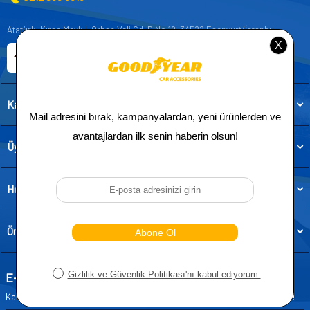
Atatürk, Kıraç Mevkii, Orhan Veli Cd. D:No:19, 34522 Esenyurt/İstanbul
E-ticaret Sitemiz
Etbis Kayıtlıdır
Kategoriler
Üye
Hızlı Erişim
Önemli Bilgiler
E-Bülten Aboneliği
Kampanya ve yeniliklerden haberdar olmak için e-bültenimize abone olun!