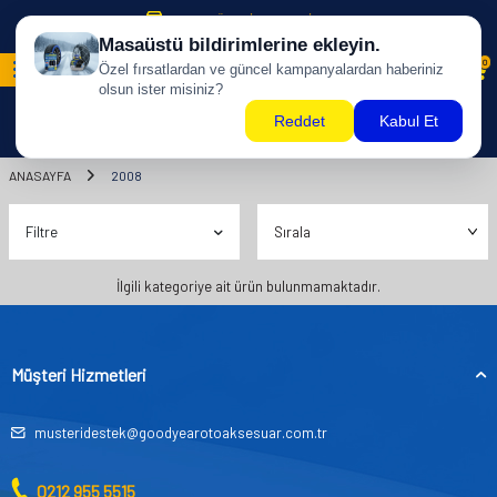
500 TL ÜZERİ KARGO BİZDEN !
0
ANASAYFA
2008
Filtre
İlgili kategoriye ait ürün bulunmamaktadır.
Müşteri Hizmetleri
musteridestek@goodyearotoaksesuar.com.tr
0212 955 5515