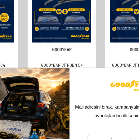
GOODYEAR
GOO
 C4
GOODYEAR CITROEN C4
GOODYEAR CIT
 ARASI
HATCHBACK 2004-2009
2004-2010 SUP
(350MM)
SUPERMUTE 2'LI MUZ SILECEK
SILECEK TAKI
TAKIMI 600MM 700MM
610,00
TL
610,
305,00
TL
305,
Toplam
4
ürün bulunmaktadır.