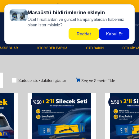
500 TL ÜZERİ KARGO BİZDEN !
AKSESUAR
OTO YEDEK PARÇA
OTO BAKIM
OTO KİMY
Sadece stokdakileri göster
Seç ve Sepete Ekle
%
50
%
50