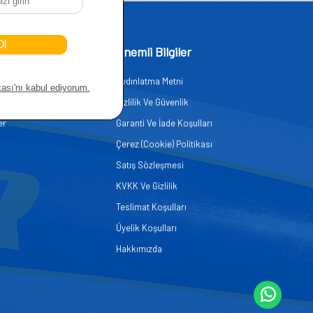
işim
Önemli Bilgiler
Aydınlatma Metni
zmetleri
Gizlilik Ve Güvenlik
er
Garanti Ve İade Koşulları
Çerez (Cookie) Politikası
Satış Sözleşmesi
KVKK Ve Gizlilik
Teslimat Koşulları
Üyelik Koşulları
Hakkımızda