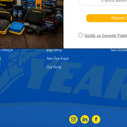
iler
Üye
Hızlı Er
Sepetim
Ana Sayfa
ASALLARI
Bayi Kayıt
Müşteri Hi
K PARÇA
Bayi Girişi
Yeni Ürünl
R
Yeni Üye Kayıt
Üye Girişi