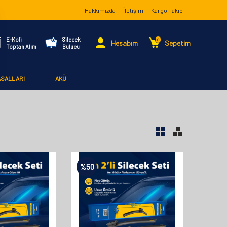
Hakkımızda
İletişim
Kargo Takip
E-Koli
Silecek
0
Hesabım
Sepetim
Toptan Alım
Bulucu
ASALLARI
AKÜ
%
50