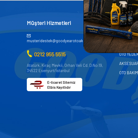
Müşteri Hizmetleri
Kategor
AKÜ
musteridestek@goodyearotoaksesuar.com.tr
OTO KİMY
0212 955 5515
OTO YEDE
AKSESUA
Atatürk, Kıraç Mevkii, Orhan Veli Cd. D:No:19,
34522 Esenyurt/İstanbul
OTO BAKIM
E-ticaret Sitemiz
Etbis Kayıtlıdır