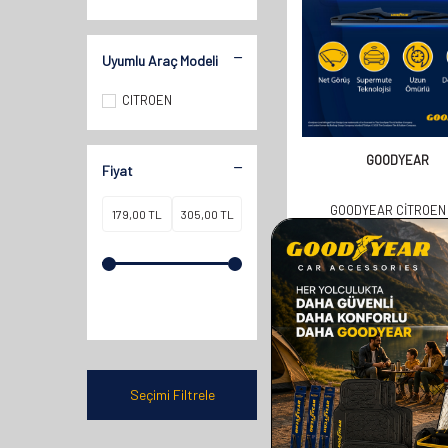
Uyumlu Araç Modeli
CITROEN
GOODYEAR
Fiyat
GOODYEAR CITROEN
HATCHBACK 2004-2010
UYUMLU ARKA SILECEK 
358,00
TL
179,00
TL
Seçimi Filtrele