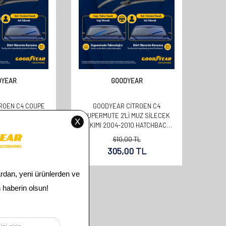
DYEAR
GOODYEAR
ROEN C4 COUPE
GOODYEAR CITROEN C4
ERMUTE 2'LI MUZ
SUPERMUTE 2'LI MUZ SILECEK
MI 600MM 700MM
TAKIMI 2004-2010 HATCHBACK
(700MM+600MM)
00
TL
610,00
TL
00
TL
305,00
TL