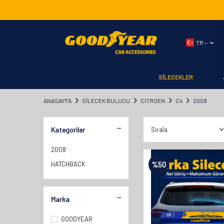
TR −
SİLECEKLER
ANASAYFA
SILECEK BULUCU
CITROEN
C4
2008
Kategoriler
2008
HATCHBACK
%
50
Marka
GOODYEAR