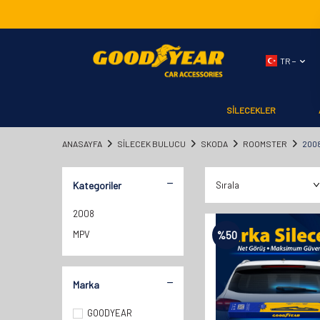
TR −
SİLECEKLER
ANASAYFA
SILECEK BULUCU
SKODA
ROOMSTER
200
Kategoriler
2008
MPV
%
50
Marka
GOODYEAR