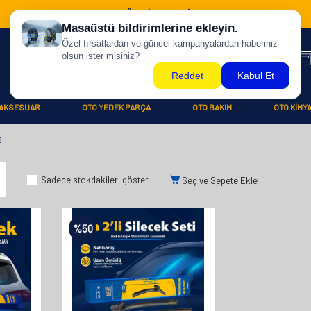
500 TL ÜZERİ KARGO BİZDEN !
AKSESUAR
OTO YEDEK PARÇA
OTO BAKIM
OTO KİMY
8
Sadece stokdakileri göster
Seç ve Sepete Ekle
%
50