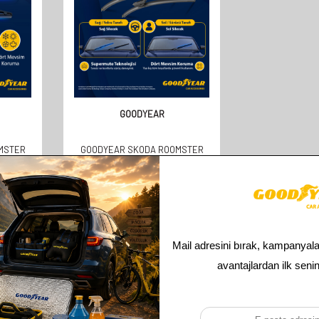
GOODYEAR
MSTER
GOODYEAR SKODA ROOMSTER
UYUMLU
SUPERMUTE 2'LI MUZ SILECEK
MM)
TAKIMI 2006-2013 MPV
(530MM+530MM)
610,00
TL
305,00
TL
Toplam
2
ürün bulunmaktadır.