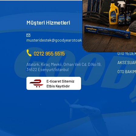
Müşteri Hizmetleri
Kategor
AKÜ
musteridestek@goodyearotoaksesuar.com.tr
OTO KİMY
0212 955 5515
OTO YEDE
AKSESUA
Atatürk, Kıraç Mevkii, Orhan Veli Cd. D:No:19,
34522 Esenyurt/İstanbul
OTO BAKIM
E-ticaret Sitemiz
Etbis Kayıtlıdır