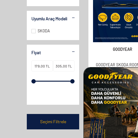
Uyumlu Araç Modeli
SKODA
GOODYEAR
Fiyat
GOODYEAR SKODA ROO
MPV 2006-2015 ARASI 
ARKA SILECEK (350
358,00
TL
179,00
TL
Seçimi Filtrele