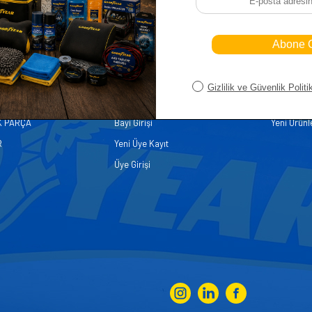
iler
Üye
Hızlı Er
Sepetim
Ana Sayfa
ASALLARI
Bayi Kayıt
Müşteri Hi
K PARÇA
Bayi Girişi
Yeni Ürünl
R
Yeni Üye Kayıt
Üye Girişi