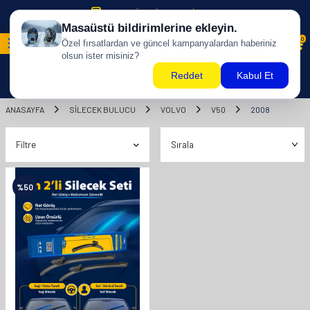
500 TL ÜZERİ KARGO BİZDEN !
0
ANASAYFA
SILECEK BULUCU
VOLVO
V50
2008
Filtre
%
50