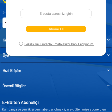
0212 955 5515
Atatürk, Kıraç Mevkii, Orhan Veli Cd. D:No:19, 34522 Esenyurt/İstanbul
E-ticaret Sitemiz
Etbis Kayıtlıdır
Kategoriler
Üye
Hızlı Erişim
Önemli Bilgiler
E-Bülten Aboneliği
Kampanya ve yeniliklerden haberdar olmak için e-bültenimize abone olun!