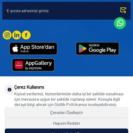
Çerez Kullanımı
Goodyear (and Winged Foot Design) are trademarks of or licensed to The Goodyear
Kişisel verileriniz, hizmetlerimizin daha iyi bir şekilde sunulması
Tire & Rubber Company used under license by Basbug Group Company,
için mevzuata uygun bir şekilde toplanıp işlenir. Konuyla ilgili
Istanbul/Türkiye. © 2026 The Goodyear Tire & Rubber Company.
detaylı bilgi almak için Gizlilik Politikamızı inceleyebilirsiniz.
Çerezleri Özelleştir
Hepsini Reddet
© Tüm hakları saklıdır. https://www.goodyearotoaksesuar.web.tr