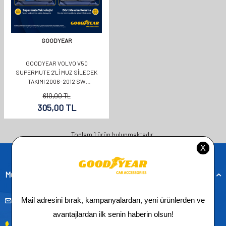
GOODYEAR
GOODYEAR VOLVO V50
SUPERMUTE 2'LI MUZ SILECEK
TAKIMI 2006-2012 SW
(650MM+480MM)
610,00
TL
305,00
TL
Toplam
1
ürün bulunmaktadır.
Müşteri Hizmetleri
musteridestek@goodyearotoaksesuar.com.tr