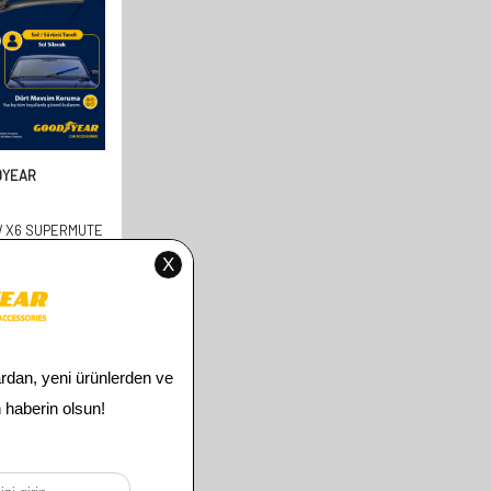
DYEAR
 X6 SUPERMUTE
EK TAKIMI 2008-
600MM+500MM)
00
TL
00
TL