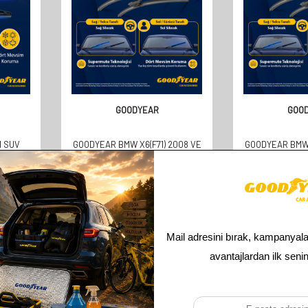
GOODYEAR
GOO
1 SUV
GOODYEAR BMW X6(F71) 2008 VE
GOODYEAR BMW
ASI
SONRASI YILLAR UYUMLU
2'LI MUZ SILEC
(350MM)
SUPERMUTE 2'LI MUZ SILECEK
2012 SUV (
TAKIMI 600MM 480MM
610,00
TL
610,
305,00
TL
305,
Toplam
3
ürün bulunmaktadır.