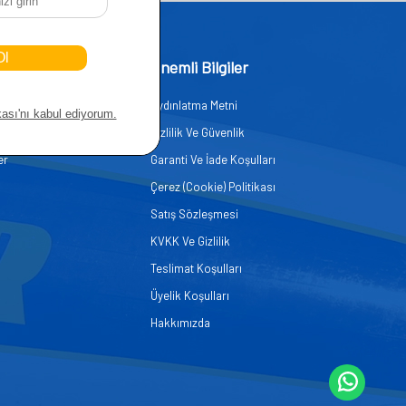
işim
Önemli Bilgiler
Aydınlatma Metni
zmetleri
Gizlilik Ve Güvenlik
er
Garanti Ve İade Koşulları
Çerez (Cookie) Politikası
Satış Sözleşmesi
KVKK Ve Gizlilik
Teslimat Koşulları
Üyelik Koşulları
Hakkımızda