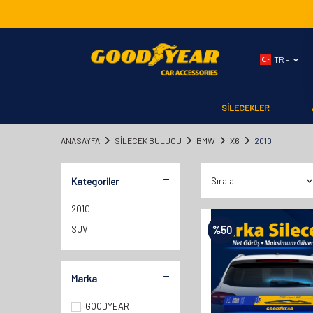
TR −
SİLECEKLER
ANASAYFA
SILECEK BULUCU
BMW
X6
2010
Kategoriler
2010
SUV
%
50
Marka
GOODYEAR