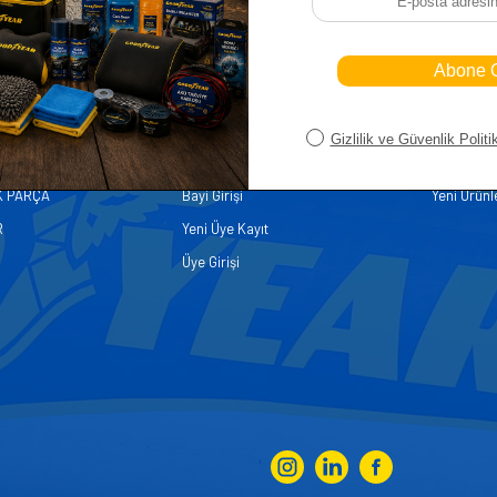
iler
Üye
Hızlı Er
Sepetim
Ana Sayfa
ASALLARI
Bayi Kayıt
Müşteri Hi
K PARÇA
Bayi Girişi
Yeni Ürünl
R
Yeni Üye Kayıt
Üye Girişi