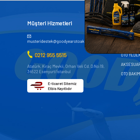
Müşteri Hizmetleri
Kategor
AKÜ
musteridestek@goodyearotoaksesuar.com.tr
OTO KİMY
0212 955 5515
OTO YEDE
AKSESUA
Atatürk, Kıraç Mevkii, Orhan Veli Cd. D:No:19,
34522 Esenyurt/İstanbul
OTO BAKIM
E-ticaret Sitemiz
Etbis Kayıtlıdır