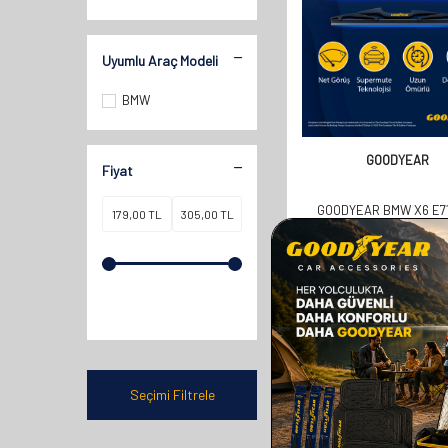
Uyumlu Araç Modeli
BMW
GOODYEAR
Fiyat
GOODYEAR BMW X6 E7
COUPE 2008-2014 AR
UYUMLU ARKA SILECEK 
358,00
TL
179,00
TL
Seçimi Filtrele