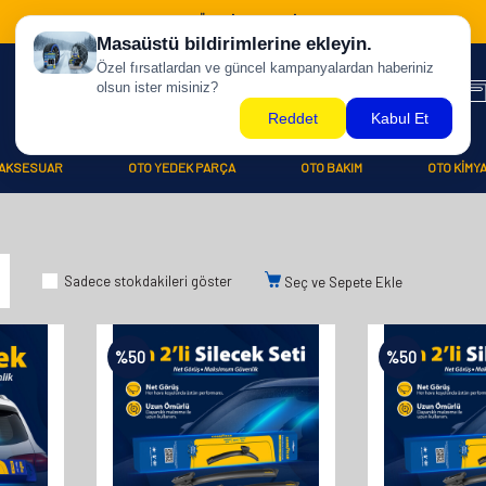
500 TL ÜZERİ KARGO BİZDEN !
AKSESUAR
OTO YEDEK PARÇA
OTO BAKIM
OTO KİMY
Sadece stokdakileri göster
Seç ve Sepete Ekle
%
50
%
50