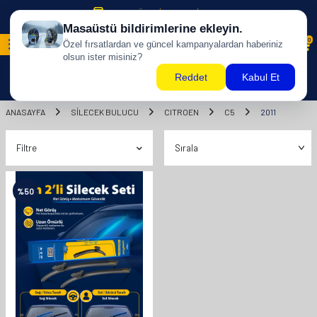
500 TL ÜZERİ KARGO BİZDEN !
0
ANASAYFA
SILECEK BULUCU
CITROEN
C5
2011
Filtre
%
50