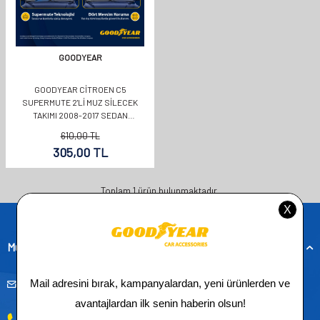
GOODYEAR
GOODYEAR CITROEN C5
SUPERMUTE 2'LI MUZ SILECEK
TAKIMI 2008-2017 SEDAN
(700MM+550MM)
610,00
TL
305,00
TL
Toplam
1
ürün bulunmaktadır.
Müşteri Hizmetleri
musteridestek@goodyearotoaksesuar.com.tr