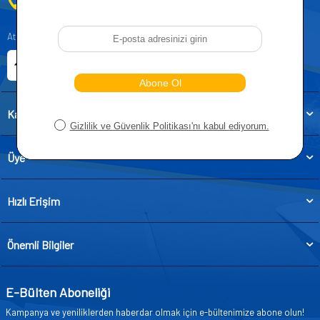
0212 955 5515
Atatürk, Kıraç Mevkii, Orhan Veli Cd. D:No:19, 34522 Esenyurt/İstanbul
E-ticaret Sitemiz
Etbis Kayıtlıdır
Kategoriler
Üye
Hızlı Erişim
Önemli Bilgiler
E-Bülten Aboneliği
Kampanya ve yeniliklerden haberdar olmak için e-bültenimize abone olun!