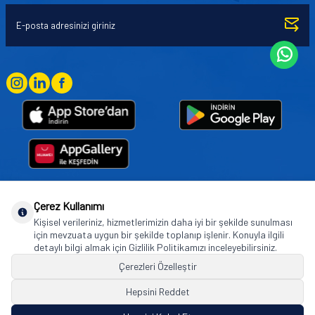
Çerez Kullanımı
Goodyear (and Winged Foot Design) are trademarks of or licensed to The Goodyear
Kişisel verileriniz, hizmetlerimizin daha iyi bir şekilde sunulması
Tire & Rubber Company used under license by Basbug Group Company,
için mevzuata uygun bir şekilde toplanıp işlenir. Konuyla ilgili
Istanbul/Türkiye. © 2026 The Goodyear Tire & Rubber Company.
detaylı bilgi almak için Gizlilik Politikamızı inceleyebilirsiniz.
Çerezleri Özelleştir
Hepsini Reddet
© Tüm hakları saklıdır. https://www.goodyearotoaksesuar.web.tr