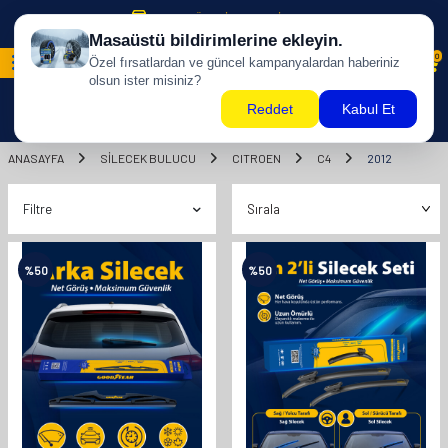
500 TL ÜZERİ KARGO BİZDEN !
0
ANASAYFA
SILECEK BULUCU
CITROEN
C4
2012
Filtre
%
50
%
50