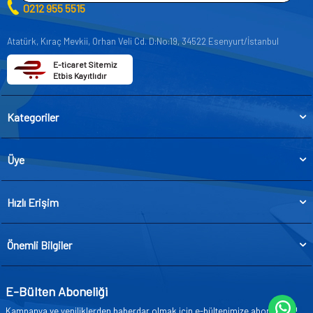
0212 955 5515
Atatürk, Kıraç Mevkii, Orhan Veli Cd. D:No:19, 34522 Esenyurt/İstanbul
E-ticaret Sitemiz
Etbis Kayıtlıdır
Kategoriler
Üye
Hızlı Erişim
Önemli Bilgiler
E-Bülten Aboneliği
Kampanya ve yeniliklerden haberdar olmak için e-bültenimize abone olun!