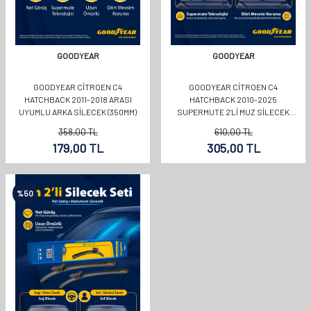
GOODYEAR
GOODYEAR
GOODYEAR CITROEN C4
GOODYEAR CITROEN C4
HATCHBACK 2011-2018 ARASI
HATCHBACK 2010-2025
UYUMLU ARKA SILECEK (350MM)
SUPERMUTE 2'LI MUZ SILECEK
TAKIMI 650MM 500MM
358,00
TL
610,00
TL
179,00
TL
305,00
TL
%
50