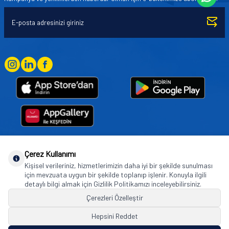
Çerez Kullanımı
Goodyear (and Winged Foot Design) are trademarks of or licensed to The Goodyear
Kişisel verileriniz, hizmetlerimizin daha iyi bir şekilde sunulması
Tire & Rubber Company used under license by Basbug Group Company,
için mevzuata uygun bir şekilde toplanıp işlenir. Konuyla ilgili
Istanbul/Türkiye. © 2026 The Goodyear Tire & Rubber Company.
detaylı bilgi almak için Gizlilik Politikamızı inceleyebilirsiniz.
Çerezleri Özelleştir
Hepsini Reddet
© Tüm hakları saklıdır. https://www.goodyearotoaksesuar.web.tr