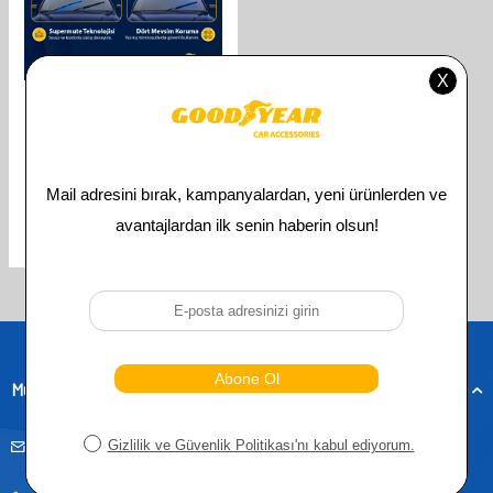
GOODYEAR
GOODYEAR CITROEN C4
SUPERMUTE 2'LI MUZ SILECEK
TAKIMI 2010-2019 HATCHBACK
(700MM+600MM)
610,00
TL
305,00
TL
Toplam
3
ürün bulunmaktadır.
Müşteri Hizmetleri
musteridestek@goodyearotoaksesuar.com.tr