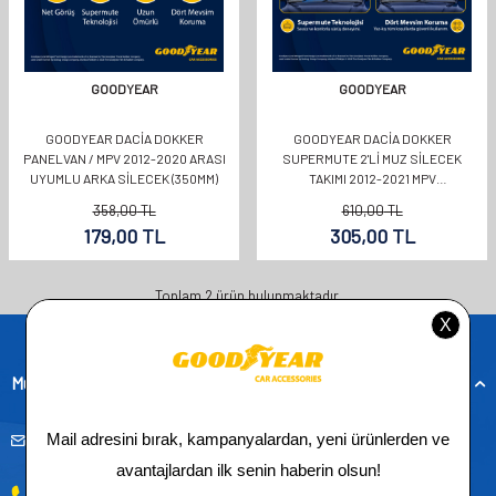
GOODYEAR
GOODYEAR
GOODYEAR DACIA DOKKER
GOODYEAR DACIA DOKKER
PANELVAN / MPV 2012-2020 ARASI
SUPERMUTE 2'LI MUZ SILECEK
UYUMLU ARKA SILECEK (350MM)
TAKIMI 2012-2021 MPV
(550MM+400MM)
358,00
TL
610,00
TL
179,00
TL
305,00
TL
Toplam
2
ürün bulunmaktadır.
Müşteri Hizmetleri
musteridestek@goodyearotoaksesuar.com.tr