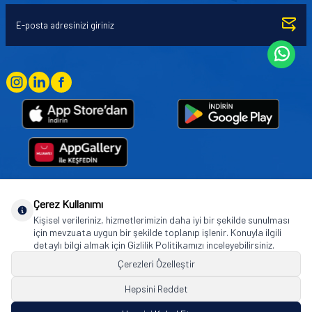
Çerez Kullanımı
Goodyear (and Winged Foot Design) are trademarks of or licensed to The Goodyear
Kişisel verileriniz, hizmetlerimizin daha iyi bir şekilde sunulması
Tire & Rubber Company used under license by Basbug Group Company,
için mevzuata uygun bir şekilde toplanıp işlenir. Konuyla ilgili
Istanbul/Türkiye. © 2026 The Goodyear Tire & Rubber Company.
detaylı bilgi almak için Gizlilik Politikamızı inceleyebilirsiniz.
Çerezleri Özelleştir
Hepsini Reddet
© Tüm hakları saklıdır. https://www.goodyearotoaksesuar.web.tr