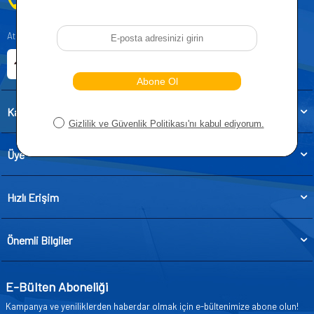
0212 955 5515
Atatürk, Kıraç Mevkii, Orhan Veli Cd. D:No:19, 34522 Esenyurt/İstanbul
E-ticaret Sitemiz
Etbis Kayıtlıdır
Kategoriler
Üye
Hızlı Erişim
Önemli Bilgiler
E-Bülten Aboneliği
Kampanya ve yeniliklerden haberdar olmak için e-bültenimize abone olun!