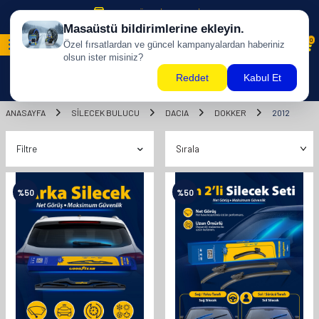
500 TL ÜZERİ KARGO BİZDEN !
0
ANASAYFA
SILECEK BULUCU
DACIA
DOKKER
2012
Filtre
%
50
%
50