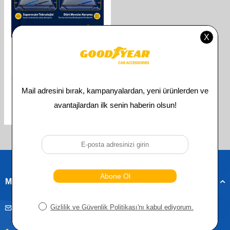
GOODYEAR
GOODYEAR BMW X3
SUPERMUTE 2'LI MUZ SILECEK
TAKIMI 2010-2017 SUV
(650MM+500MM)
656,00
TL
328,00
TL
Toplam
3
ürün bulunmaktadır.
Müşteri Hizmetleri
musteridestek@goodyearotoaksesuar.com.tr