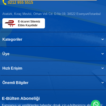
0212 955 5515
Atatürk, Kıraç Mevkii, Orhan Veli Cd. D:No:19, 34522 Esenyurt/İstanbul
E-ticaret Sitemiz
Etbis Kayıtlıdır
Kategoriler
Üye
Hızlı Erişim
Önemli Bilgiler
E-Bülten Aboneliği
Kampanya ve yeniliklerden haberdar olmak için e-bültenimize abone olun!