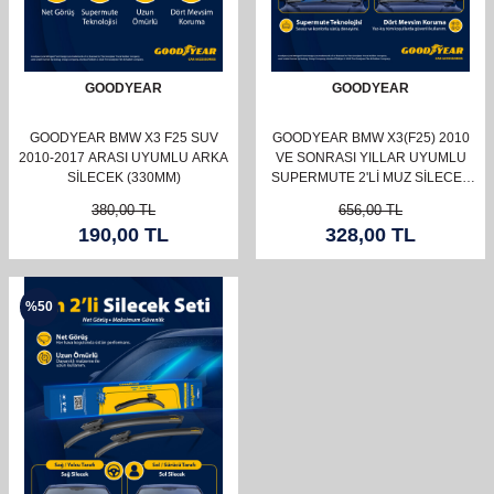
GOODYEAR
GOODYEAR
GOODYEAR BMW X3 F25 SUV
GOODYEAR BMW X3(F25) 2010
2010-2017 ARASI UYUMLU ARKA
VE SONRASI YILLAR UYUMLU
SILECEK (330MM)
SUPERMUTE 2'LI MUZ SILECEK
TAKIMI 650MM 480MM
380,00
TL
656,00
TL
190,00
TL
328,00
TL
%
50