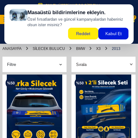
500 TL ÜZERİ KARGO BİZDEN !
0
ANASAYFA
SILECEK BULUCU
BMW
X3
2013
Filtre
%
50
%
50