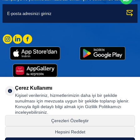
Çerez Kullanımı
Kişisel verileriniz, hizmetlerimizin daha iyi bir şekilde
Goodyear (and Winged Foot Design) are trademarks of or licensed to The Goodyear
sunulması için mevzuata uygun bir şekilde toplanıp işlenir.
Tire & Rubber Company used under license by Basbug Group Company,
Konuyla ilgili detaylı bilgi almak için Gizlilik Politikamızı
Istanbul/Türkiye. © 2026 The Goodyear Tire & Rubber Company.
inceleyebilirsiniz.
Çerezleri Özelleştir
Hepsini Reddet
© Tüm hakları saklıdır. https://www.goodyearotoaksesuar.web.tr