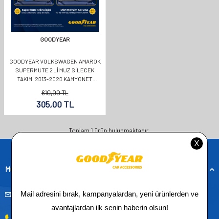
GOODYEAR
GOODYEAR VOLKSWAGEN AMAROK
SUPERMUTE 2'LI MUZ SILECEK
TAKIMI 2013-2020 KAMYONET
(600MM+600MM)
610,00
TL
305,00
TL
Toplam
1
ürün bulunmaktadır.
Müşteri Hizmetleri
musteridestek@goodyearotoaksesuar.com.tr