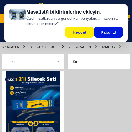
500 TL ÜZERİ KARGO BİZDEN !
0
ANASAYFA
SILECEK BULUCU
VOLKSWAGEN
AMAROK
201
Filtre
%
50