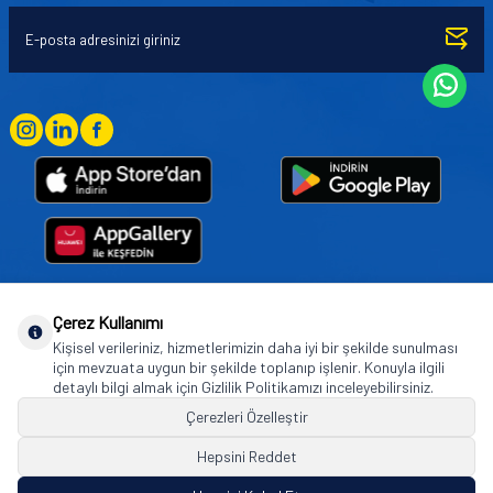
Çerez Kullanımı
Goodyear (and Winged Foot Design) are trademarks of or licensed to The Goodyear
Kişisel verileriniz, hizmetlerimizin daha iyi bir şekilde sunulması
Tire & Rubber Company used under license by Basbug Group Company,
için mevzuata uygun bir şekilde toplanıp işlenir. Konuyla ilgili
Istanbul/Türkiye. © 2026 The Goodyear Tire & Rubber Company.
detaylı bilgi almak için Gizlilik Politikamızı inceleyebilirsiniz.
Çerezleri Özelleştir
Hepsini Reddet
© Tüm hakları saklıdır. https://www.goodyearotoaksesuar.web.tr