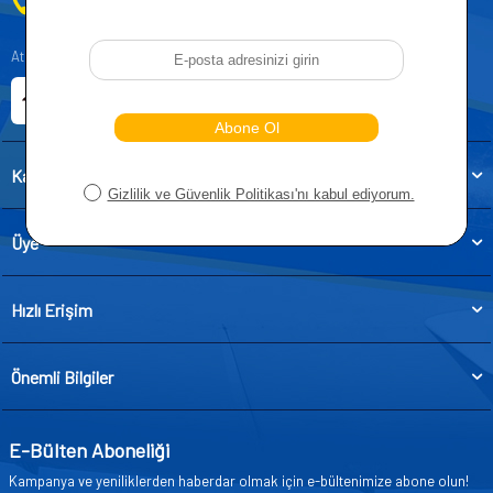
0212 955 5515
Atatürk, Kıraç Mevkii, Orhan Veli Cd. D:No:19, 34522 Esenyurt/İstanbul
E-ticaret Sitemiz
Etbis Kayıtlıdır
Kategoriler
Üye
Hızlı Erişim
Önemli Bilgiler
E-Bülten Aboneliği
Kampanya ve yeniliklerden haberdar olmak için e-bültenimize abone olun!