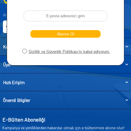
0212 955 5515
Atatürk, Kıraç Mevkii, Orhan Veli Cd. D:No:19, 34522 Esenyurt/İstanbul
E-ticaret Sitemiz
Etbis Kayıtlıdır
Kategoriler
Üye
Hızlı Erişim
Önemli Bilgiler
E-Bülten Aboneliği
Kampanya ve yeniliklerden haberdar olmak için e-bültenimize abone olun!