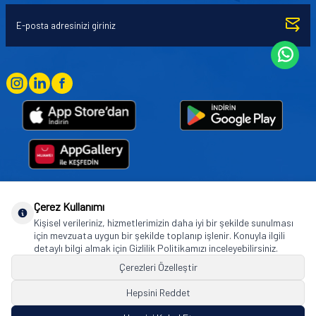
Çerez Kullanımı
Goodyear (and Winged Foot Design) are trademarks of or licensed to The Goodyear
Kişisel verileriniz, hizmetlerimizin daha iyi bir şekilde sunulması
Tire & Rubber Company used under license by Basbug Group Company,
için mevzuata uygun bir şekilde toplanıp işlenir. Konuyla ilgili
Istanbul/Türkiye. © 2026 The Goodyear Tire & Rubber Company.
detaylı bilgi almak için Gizlilik Politikamızı inceleyebilirsiniz.
Çerezleri Özelleştir
Hepsini Reddet
© Tüm hakları saklıdır. https://www.goodyearotoaksesuar.web.tr