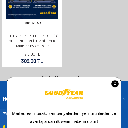
GOODYEAR
GOODYEAR MERCEDES ML SERISI
SUPERMUTE 2'LI MUZ SILECEK
TAKIMI 2012-2015 SUV
(650MM+580MM)
610,00
TL
305,00
TL
Toplam
1
ürün bulunmaktadır.
Müşteri Hizmetleri
musteridestek@goodyearotoaksesuar.com.tr