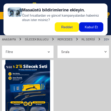
500 TL ÜZERİ KARGO BİZDEN !
0
ANASAYFA
SILECEK BULUCU
MERCEDES
ML SERİSİ
2014
Filtre
%
50