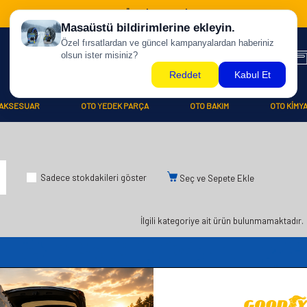
500 TL ÜZERİ KARGO BİZDEN !
AKSESUAR
OTO YEDEK PARÇA
OTO BAKIM
OTO KİMY
Sadece stokdakileri göster
Seç ve Sepete Ekle
İlgili kategoriye ait ürün bulunmamaktadır.
iler
Üye
Hızlı Er