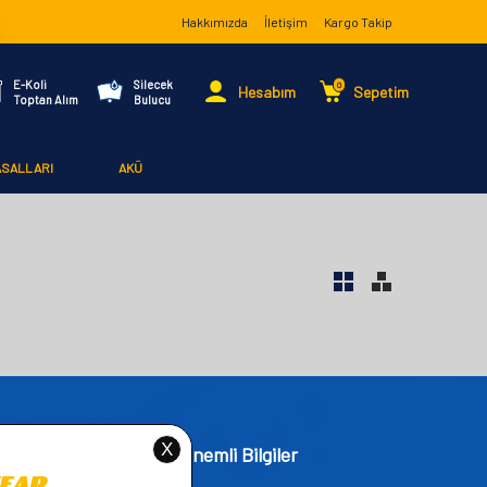
Hakkımızda
İletişim
Kargo Takip
E-Koli
Silecek
0
Hesabım
Sepetim
Toptan Alım
Bulucu
ASALLARI
AKÜ
işim
Önemli Bilgiler