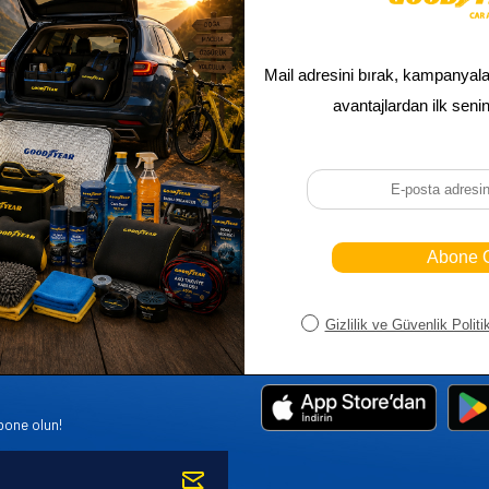
Sepetim
Ana Sayfa
ASALLARI
Bayi Kayıt
Müşteri Hi
K PARÇA
Bayi Girişi
Yeni Ürünl
R
Yeni Üye Kayıt
Üye Girişi
bone olun!