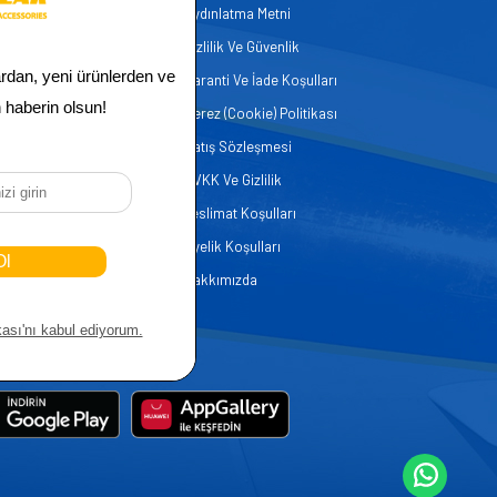
Aydınlatma Metni
zmetleri
Gizlilik Ve Güvenlik
er
Garanti Ve İade Koşulları
Çerez (Cookie) Politikası
Satış Sözleşmesi
KVKK Ve Gizlilik
Teslimat Koşulları
Üyelik Koşulları
Hakkımızda