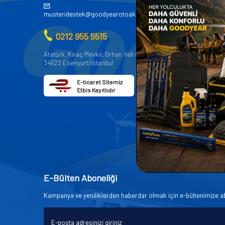
AKÜ
musteridestek@goodyearotoaksesuar.com.tr
OTO KİMY
0212 955 5515
OTO YEDE
AKSESUA
Atatürk, Kıraç Mevkii, Orhan Veli Cd. D:No:19,
34522 Esenyurt/İstanbul
OTO BAKIM
E-ticaret Sitemiz
Etbis Kayıtlıdır
E-Bülten Aboneliği
Kampanya ve yeniliklerden haberdar olmak için e-bültenimize a