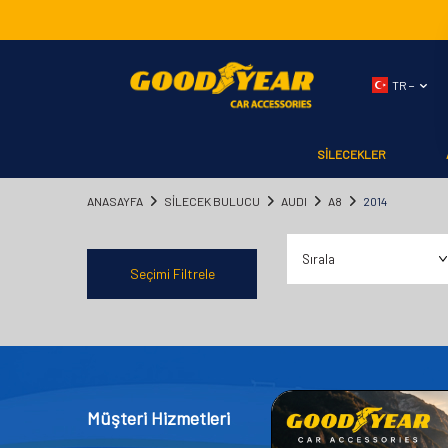
TR −
SİLECEKLER
ANASAYFA
SILECEK BULUCU
AUDI
A8
2014
Seçimi Filtrele
Müşteri Hizmetleri
Kategor