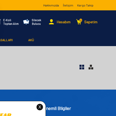
Hakkımızda
İletişim
Kargo Takip
E-Koli
Silecek
0
Hesabım
Sepetim
Toptan Alım
Bulucu
ASALLARI
AKÜ
işim
Önemli Bilgiler