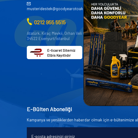
AKÜ
musteridestek@goodyearotoaksesuar.com.tr
OTO KİMY
0212 955 5515
OTO YEDE
AKSESUA
Atatürk, Kıraç Mevkii, Orhan Veli Cd. D:No:19,
34522 Esenyurt/İstanbul
OTO BAKIM
E-ticaret Sitemiz
Etbis Kayıtlıdır
E-Bülten Aboneliği
Kampanya ve yeniliklerden haberdar olmak için e-bültenimize a