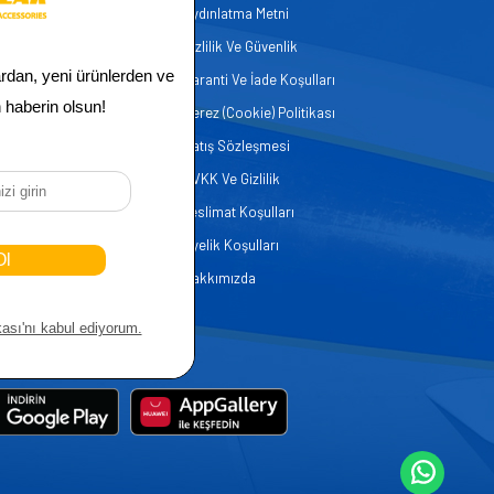
Aydınlatma Metni
zmetleri
Gizlilik Ve Güvenlik
er
Garanti Ve İade Koşulları
Çerez (Cookie) Politikası
Satış Sözleşmesi
KVKK Ve Gizlilik
Teslimat Koşulları
Üyelik Koşulları
Hakkımızda