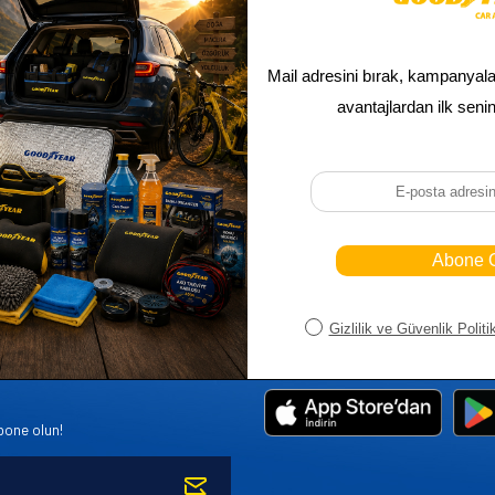
Sepetim
Ana Sayfa
ASALLARI
Bayi Kayıt
Müşteri Hi
K PARÇA
Bayi Girişi
Yeni Ürünl
R
Yeni Üye Kayıt
Üye Girişi
bone olun!