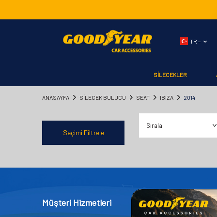
TR −
SİLECEKLER
ANASAYFA
SILECEK BULUCU
SEAT
IBIZA
2014
Seçimi Filtrele
Müşteri Hizmetleri
Kategor