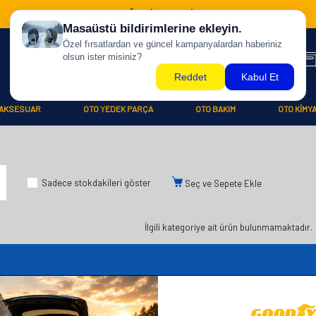
500 TL ÜZERİ KARGO BİZDEN !
AKSESUAR
OTO YEDEK PARÇA
OTO BAKIM
OTO KİMY
Sadece stokdakileri göster
Seç ve Sepete Ekle
İlgili kategoriye ait ürün bulunmamaktadır.
iler
Üye
Hızlı Er