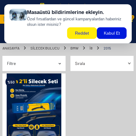
500 TL ÜZERİ KARGO BİZDEN !
0
ANASAYFA
SILECEK BULUCU
BMW
I8
2015
Filtre
%
50