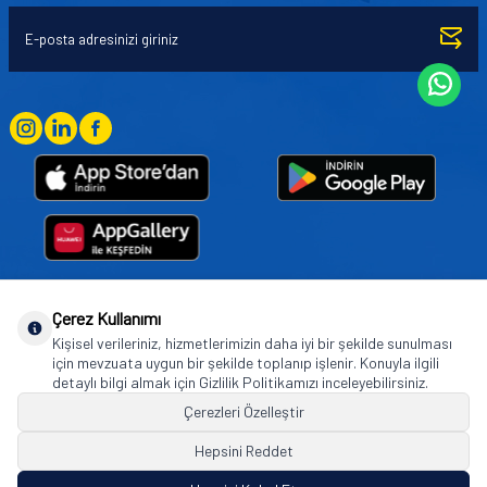
Çerez Kullanımı
Goodyear (and Winged Foot Design) are trademarks of or licensed to The Goodyear
Kişisel verileriniz, hizmetlerimizin daha iyi bir şekilde sunulması
Tire & Rubber Company used under license by Basbug Group Company,
için mevzuata uygun bir şekilde toplanıp işlenir. Konuyla ilgili
Istanbul/Türkiye. © 2026 The Goodyear Tire & Rubber Company.
detaylı bilgi almak için Gizlilik Politikamızı inceleyebilirsiniz.
Çerezleri Özelleştir
Hepsini Reddet
© Tüm hakları saklıdır. https://www.goodyearotoaksesuar.web.tr