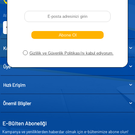
0212 955 5515
Atatürk, Kıraç Mevkii, Orhan Veli Cd. D:No:19, 34522 Esenyurt/İstanbul
E-ticaret Sitemiz
Etbis Kayıtlıdır
Kategoriler
Üye
Hızlı Erişim
Önemli Bilgiler
E-Bülten Aboneliği
Kampanya ve yeniliklerden haberdar olmak için e-bültenimize abone olun!