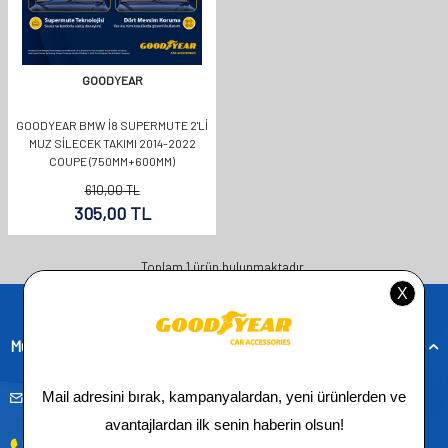
GOODYEAR
GOODYEAR BMW İ8 SUPERMUTE 2'LI
MUZ SILECEK TAKIMI 2014-2022
COUPE (750MM+600MM)
610,00
TL
305,00
TL
Toplam
1
ürün bulunmaktadır.
Müşteri Hizmetleri
musteridestek@goodyearotoaksesuar.com.tr