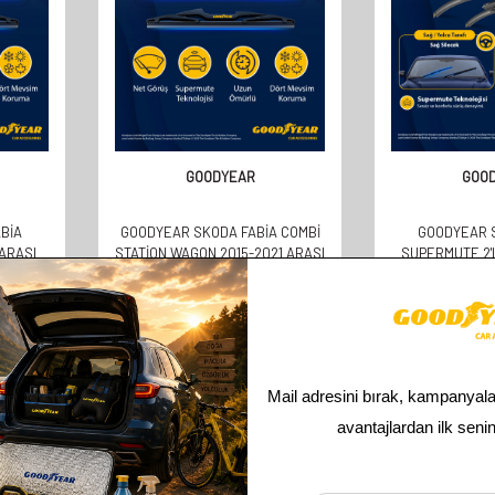
GOODYEAR
GOO
BIA
GOODYEAR SKODA FABIA COMBI
GOODYEAR 
ARASI
STATION WAGON 2015-2021 ARASI
SUPERMUTE 2'
(350MM)
UYUMLU ARKA SILECEK (350MM)
TAKIMI 2015-20
KAPI) (60
358,00
TL
610,
179,00
TL
305,
Toplam
4
ürün bulunmaktadır.