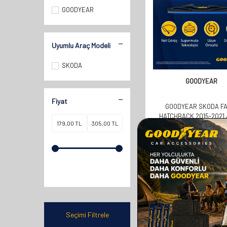
GOODYEAR
Uyumlu Araç Modeli
SKODA
GOODYEAR
Fiyat
GOODYEAR SKODA FA
HATCHBACK 2015-2021 
UYUMLU ARKA SILECEK 
358,00
TL
179,00
TL
Seçimi Filtrele