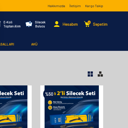
Hakkımızda
İletişim
Kargo Takip
E-Koli
Silecek
0
Hesabım
Sepetim
Toptan Alım
Bulucu
ASALLARI
AKÜ
%
50