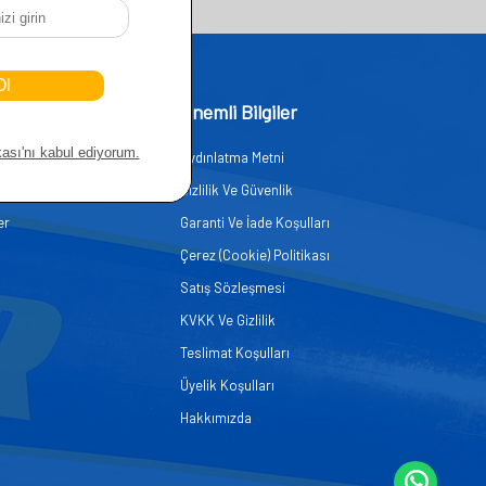
işim
Önemli Bilgiler
Aydınlatma Metni
zmetleri
Gizlilik Ve Güvenlik
er
Garanti Ve İade Koşulları
Çerez (Cookie) Politikası
Satış Sözleşmesi
KVKK Ve Gizlilik
Teslimat Koşulları
Üyelik Koşulları
Hakkımızda