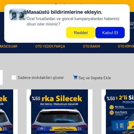
500 TL ÜZERİ KARGO BİZDEN !
AKSESUAR
OTO YEDEK PARÇA
OTO BAKIM
OTO KİMY
Sadece stokdakileri göster
Seç ve Sepete Ekle
%
50
%
50