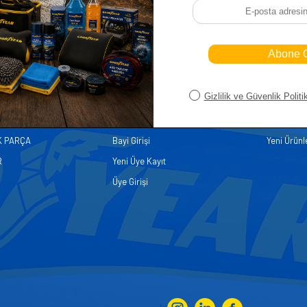
iler
Üye
Hızlı Er
Sepetim
Ana Sayfa
ASALLARI
Bayi Kayıt
Müşteri Hi
K PARÇA
Bayi Girişi
Yeni Ürünl
R
Yeni Üye Kayıt
Üye Girişi