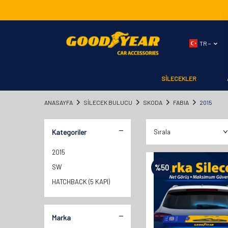
TR −
SİLECEKLER
ANASAYFA
SILECEK BULUCU
SKODA
FABIA
2015
Kategoriler
2015
SW
%
50
HATCHBACK (5 KAPI)
Marka