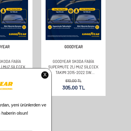
DYEAR
GOODYEAR
SKODA FABIA
GOODYEAR SKODA FABIA
LI MUZ SILECEK
SUPERMUTE 2'LI MUZ SILECEK
22 HATCHBACK (5
TAKIMI 2015-2022 SW
0MM+400MM)
(600MM+400MM)
00
TL
610,00
TL
00
TL
305,00
TL