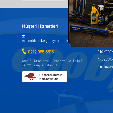
Müşteri Hizmetleri
Kategor
AKÜ
musteridestek@goodyearotoaksesuar.com.tr
OTO KİMY
0212 955 5515
OTO YEDE
AKSESUA
Atatürk, Kıraç Mevkii, Orhan Veli Cd. D:No:19,
34522 Esenyurt/İstanbul
OTO BAKIM
E-ticaret Sitemiz
Etbis Kayıtlıdır