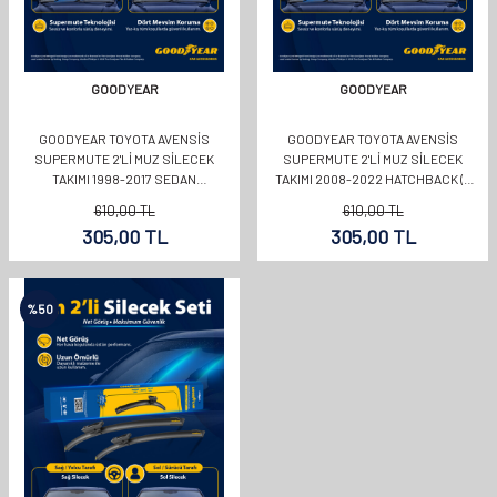
GOODYEAR
GOODYEAR
GOODYEAR TOYOTA AVENSIS
GOODYEAR TOYOTA AVENSIS
SUPERMUTE 2'LI MUZ SILECEK
SUPERMUTE 2'LI MUZ SILECEK
TAKIMI 1998-2017 SEDAN
TAKIMI 2008-2022 HATCHBACK (5
(650MM+400MM)
KAPI) (650MM+400MM)
610,00
TL
610,00
TL
305,00
TL
305,00
TL
%
50