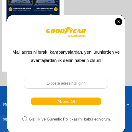
GOODYEAR
GOODYEAR TOYOTA AVENSIS
SUPERMUTE 2'LI MUZ SILECEK
TAKIMI 2008-2021 SEDAN
(650MM+400MM)
610,00
TL
305,00
TL
Toplam
3
ürün bulunmaktadır.
Müşteri Hizmetleri
musteridestek@goodyearotoaksesuar.com.tr