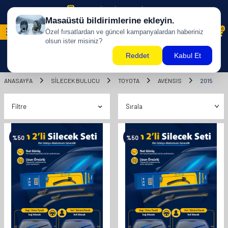
500 TL ÜZERİ KARGO BİZDEN !
0
ANASAYFA
SILECEK BULUCU
TOYOTA
AVENSIS
2015
Filtre
%
50
%
50