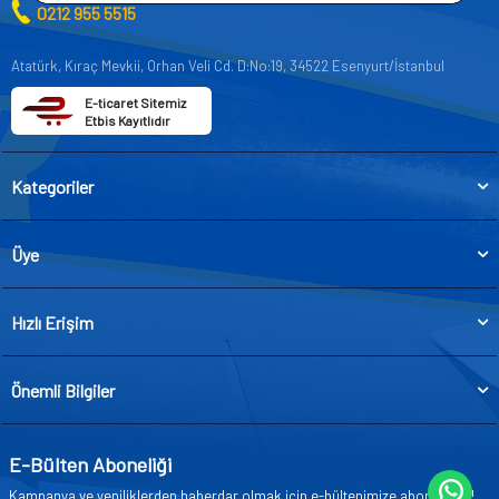
0212 955 5515
Atatürk, Kıraç Mevkii, Orhan Veli Cd. D:No:19, 34522 Esenyurt/İstanbul
E-ticaret Sitemiz
Etbis Kayıtlıdır
Kategoriler
Üye
Hızlı Erişim
Önemli Bilgiler
E-Bülten Aboneliği
Kampanya ve yeniliklerden haberdar olmak için e-bültenimize abone olun!