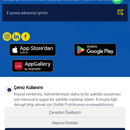
Çerez Kullanımı
Goodyear (and Winged Foot Design) are trademarks of or licensed to The Goodyear
Kişisel verileriniz, hizmetlerimizin daha iyi bir şekilde sunulması
Tire & Rubber Company used under license by Basbug Group Company,
için mevzuata uygun bir şekilde toplanıp işlenir. Konuyla ilgili
Istanbul/Türkiye. © 2026 The Goodyear Tire & Rubber Company.
detaylı bilgi almak için Gizlilik Politikamızı inceleyebilirsiniz.
Çerezleri Özelleştir
Hepsini Reddet
© Tüm hakları saklıdır. https://www.goodyearotoaksesuar.web.tr