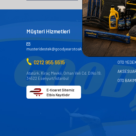
Müşteri Hizmetleri
Kategor
AKÜ
musteridestek@goodyearotoaksesuar.com.tr
OTO KİMY
0212 955 5515
OTO YEDE
AKSESUA
Atatürk, Kıraç Mevkii, Orhan Veli Cd. D:No:19,
34522 Esenyurt/İstanbul
OTO BAKIM
E-ticaret Sitemiz
Etbis Kayıtlıdır