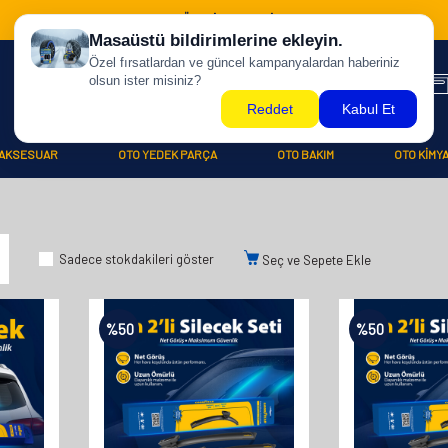
500 TL ÜZERİ KARGO BİZDEN !
AKSESUAR
OTO YEDEK PARÇA
OTO BAKIM
OTO KİMY
Sadece stokdakileri göster
Seç ve Sepete Ekle
%
50
%
50