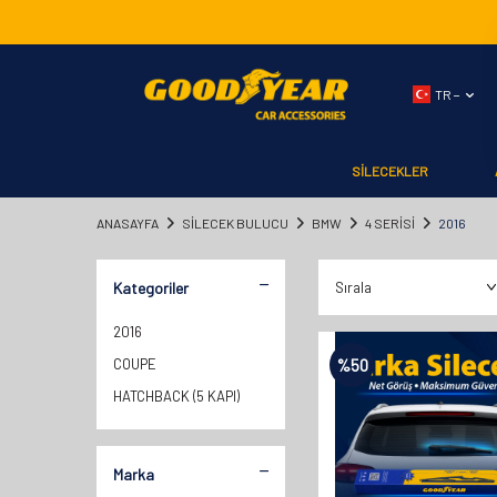
TR −
SİLECEKLER
ANASAYFA
SILECEK BULUCU
BMW
4 SERİSİ
2016
Kategoriler
2016
COUPE
%
50
HATCHBACK (5 KAPI)
Marka