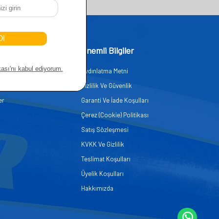
işim
Önemli Bilgiler
Aydınlatma Metni
zmetleri
Gizlilik Ve Güvenlik
er
Garanti Ve İade Koşulları
Çerez (Cookie) Politikası
Satış Sözleşmesi
KVKK Ve Gizlilik
Teslimat Koşulları
Üyelik Koşulları
Hakkımızda