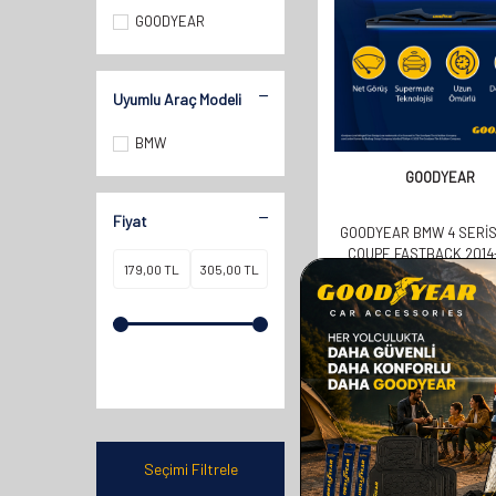
GOODYEAR
Uyumlu Araç Modeli
BMW
GOODYEAR
Fiyat
GOODYEAR BMW 4 SERIS
COUPE FASTBACK 2014
ARASI UYUMLU ARKA S
(350MM)
358,00
TL
179,00
TL
Seçimi Filtrele