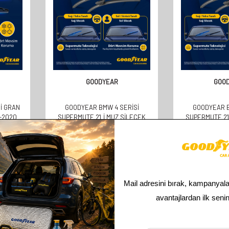
GOODYEAR
GOO
I GRAN
GOODYEAR BMW 4 SERISI
GOODYEAR B
-2020
SUPERMUTE 2'LI MUZ SILECEK
SUPERMUTE 2'
ILECEK
TAKIMI 2014-2022 HATCHBACK (5
TAKIMI 201
KAPI) (600MM+450MM)
(600MM
610,00
TL
610,
305,00
TL
305,
Toplam
3
ürün bulunmaktadır.