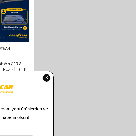
DYEAR
MW 4 SERISI
LI MUZ SILECEK
3-2022 COUPE
+450MM)
00
TL
00
TL