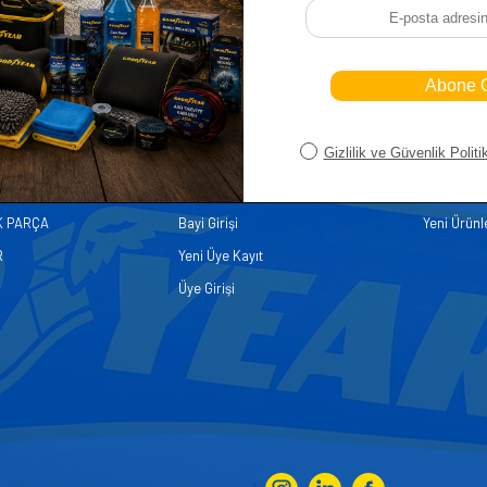
iler
Üye
Hızlı Er
Sepetim
Ana Sayfa
ASALLARI
Bayi Kayıt
Müşteri Hi
K PARÇA
Bayi Girişi
Yeni Ürünl
R
Yeni Üye Kayıt
Üye Girişi