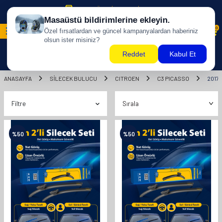
500 TL ÜZERİ KARGO BİZDEN !
0
ANASAYFA
SILECEK BULUCU
CITROEN
C3 PICASSO
2017
Filtre
%
50
%
50