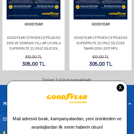
GOODYEAR
GOODYEAR
GOODYEAR CITROEN C3 PICASSO
GOODYEAR CITROEN C3 PICASSO
2010 VE SONRASI YILLAR UYUMLU
SUPERMUTE 2'LI MUZ SILECEK
SUPERMUTE 2'LI MUZ SILECEK
TAKIMI 2010-2017 MPV
TAKIMI 600MM 400MM
(600MM+400MM)
610,00
TL
610,00
TL
305,00
TL
305,00
TL
Toplam
2
ürün bulunmaktadır.
Müşteri Hizmetleri
musteridestek@goodyearotoaksesuar.com.tr