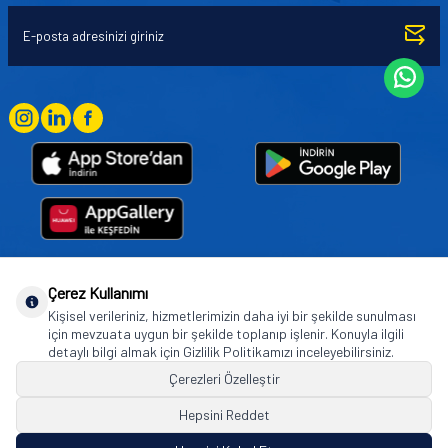
Çerez Kullanımı
Goodyear (and Winged Foot Design) are trademarks of or licensed to The Goodyear
Kişisel verileriniz, hizmetlerimizin daha iyi bir şekilde sunulması
Tire & Rubber Company used under license by Basbug Group Company,
için mevzuata uygun bir şekilde toplanıp işlenir. Konuyla ilgili
Istanbul/Türkiye. © 2026 The Goodyear Tire & Rubber Company.
detaylı bilgi almak için Gizlilik Politikamızı inceleyebilirsiniz.
Çerezleri Özelleştir
Hepsini Reddet
© Tüm hakları saklıdır. https://www.goodyearotoaksesuar.web.tr