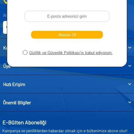
0212 955 5515
Atatürk, Kıraç Mevkii, Orhan Veli Cd. D:No:19, 34522 Esenyurt/İstanbul
E-ticaret Sitemiz
Etbis Kayıtlıdır
Kategoriler
Üye
Hızlı Erişim
Önemli Bilgiler
E-Bülten Aboneliği
Kampanya ve yeniliklerden haberdar olmak için e-bültenimize abone olun!