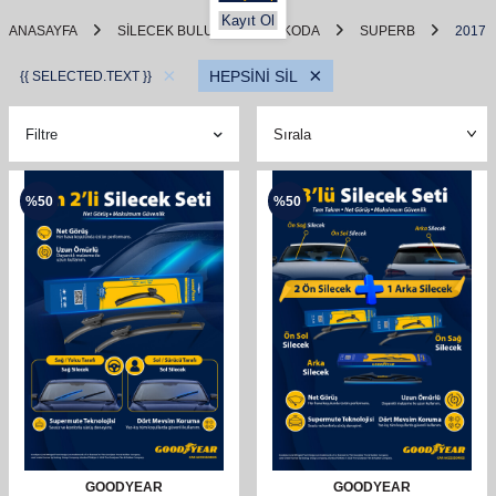
Kayıt Ol
ANASAYFA
SILECEK BULUCU
SKODA
SUPERB
2017
×
×
HEPSİNİ SİL
{{ SELECTED.TEXT }}
Filtre
%
50
%
50
GOODYEAR
GOODYEAR