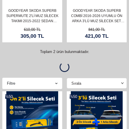
GOODYEAR SKODA SUPERB
GOODYEAR SKODA SUPERB
SUPERMUTE 2'LI MUZ SILECEK
COMBI 2016-2026 UYUMLU ÖN
TAKIMI 2015-2022 SEDAN
ARKA 3'LÜ MUZ SILECEK SETI
(650MM+450MM)
(700 MM 500 MM 350 MM)
610,00
TL
841,00
TL
305,00
TL
421,00
TL
Toplam
2
ürün bulunmaktadır.
Filtre
%
50
%
50