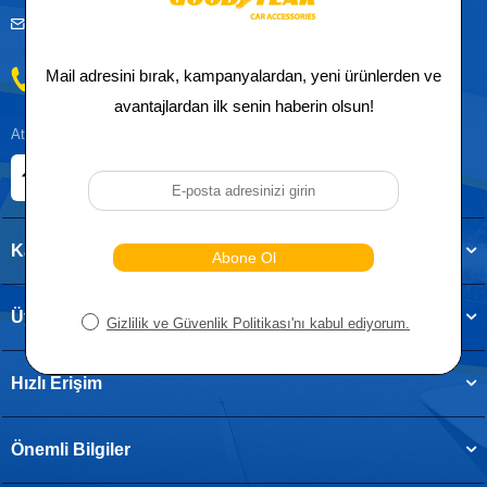
musteridestek@goodyearotoaksesuar.com.tr
0212 955 5515
Atatürk, Kıraç Mevkii, Orhan Veli Cd. D:No:19, 34522 Esenyurt/İstanbul
E-ticaret Sitemiz
Etbis Kayıtlıdır
Kategoriler
Üye
Hızlı Erişim
Önemli Bilgiler