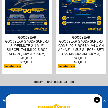
GOODYEAR
GOODYEAR
GOODYEAR SKODA SUPERB
GOODYEAR SKODA SUPERB
SUPERMUTE 2'LI MUZ
COMBI 2016-2026 UYUMLU ÖN
SILECEK TAKIMI 2015-2022
ARKA 3'LÜ MUZ SILECEK SETI
SEDAN (650MM+450MM)
(700 MM 500 MM 350 MM)
610,00
TL
841,00
TL
305,00
TL
421,00
TL
Sepete Ekle
Sepete Ekle
Toplam
2
ürün bulunmaktadır.
Müşteri Hizmetleri