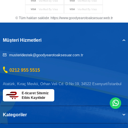
© Tüm hakları saklıdır. https://www.goodyearotoaksesuar.web.tr
Müşteri Hizmetleri
musteridestek@goodyearotoaksesuar.com.tr
0212 955 5515
Atatürk, Kıraç Mevkii, Orhan Veli Cd. D:No:19, 34522 Esenyurt/İstanbul
E-ticaret Sitemiz
Etbis Kayıtlıdır
Kategoriler