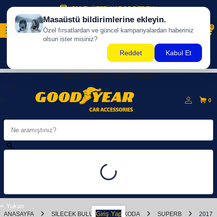
500 TL ÜZERİ KARGO BİZDEN !
0
500 TL ÜZERİ KARGO BİZDEN !
0
Yukarı
Giriş Yap
ANASAYFA
SILECEK BULUCU
SKODA
SUPERB
2017