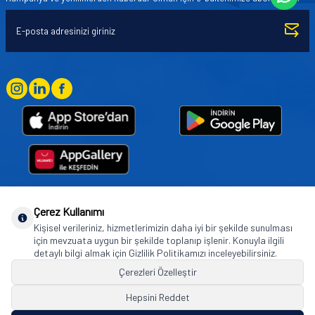
Çerez Kullanımı
Goodyear (and Winged Foot Design) are trademarks of or licensed to The Goodyear
Kişisel verileriniz, hizmetlerimizin daha iyi bir şekilde sunulması
Tire & Rubber Company used under license by Basbug Group Company,
için mevzuata uygun bir şekilde toplanıp işlenir. Konuyla ilgili
Istanbul/Türkiye. © 2026 The Goodyear Tire & Rubber Company.
detaylı bilgi almak için Gizlilik Politikamızı inceleyebilirsiniz.
Çerezleri Özelleştir
Hepsini Reddet
© Tüm hakları saklıdır. https://www.goodyearotoaksesuar.web.tr