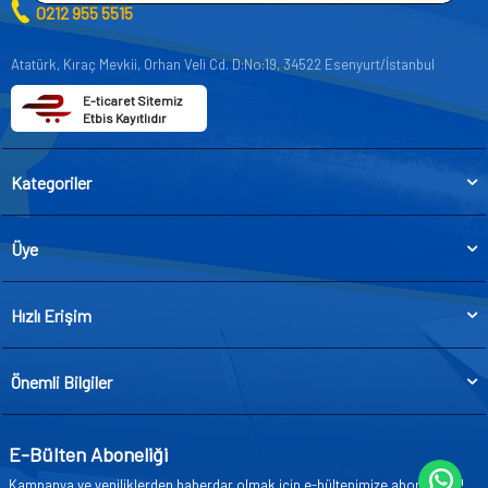
0212 955 5515
Atatürk, Kıraç Mevkii, Orhan Veli Cd. D:No:19, 34522 Esenyurt/İstanbul
E-ticaret Sitemiz
Etbis Kayıtlıdır
Kategoriler
Üye
Hızlı Erişim
Önemli Bilgiler
E-Bülten Aboneliği
Kampanya ve yeniliklerden haberdar olmak için e-bültenimize abone olun!