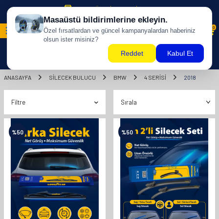
500 TL ÜZERİ KARGO BİZDEN !
0
ANASAYFA
SILECEK BULUCU
BMW
4 SERİSİ
2018
Filtre
%
50
%
50