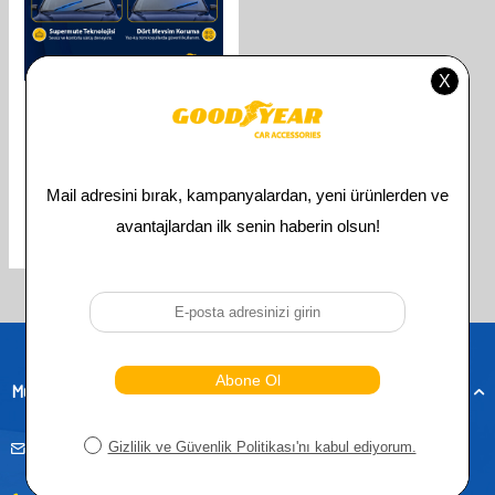
GOODYEAR
GOODYEAR BMW 4 SERISI
SUPERMUTE 2'LI MUZ SILECEK
TAKIMI 2013-2022 COUPE
(600MM+450MM)
610,00
TL
305,00
TL
Toplam
3
ürün bulunmaktadır.
Müşteri Hizmetleri
musteridestek@goodyearotoaksesuar.com.tr