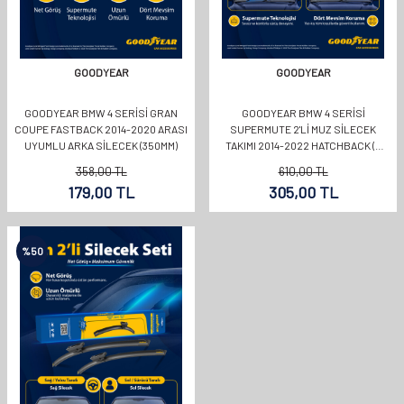
GOODYEAR
GOODYEAR
GOODYEAR BMW 4 SERISI GRAN
GOODYEAR BMW 4 SERISI
COUPE FASTBACK 2014-2020 ARASI
SUPERMUTE 2'LI MUZ SILECEK
UYUMLU ARKA SILECEK (350MM)
TAKIMI 2014-2022 HATCHBACK (5
KAPI) (600MM+450MM)
358,00
TL
610,00
TL
179,00
TL
305,00
TL
%
50