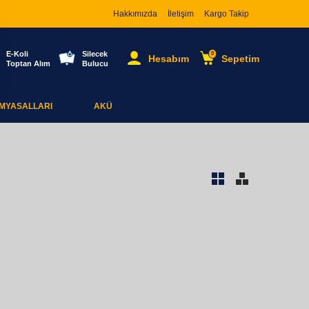
Hakkımızda
İletişim
Kargo Takip
E-Koli
Silecek
0
Hesabım
Sepetim
Toptan Alım
Bulucu
İMYASALLARI
AKÜ