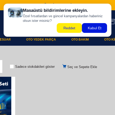
500 TL ÜZERİ KARGO BİZDEN !
ESUAR
OTO YEDEK PARÇA
OTO BAKIM
OTO K
Sadece stokdakileri göster
Seç ve Sepete Ekle