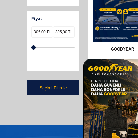
Fiyat
GOODYEAR
GOODYEAR AUDI 
SUPERMUTE 2'LI 
SILECEK TAKIMI 2017
SEDAN (650MM+53
610,00
TL
Seçimi Filtrele
305,00
TL