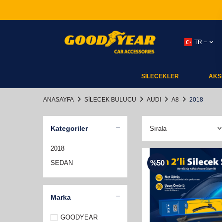
TR −
SİLECEKLER
AKS
ANASAYFA
SILECEK BULUCU
AUDI
A8
2018
Kategoriler
2018
%
50
SEDAN
Marka
GOODYEAR