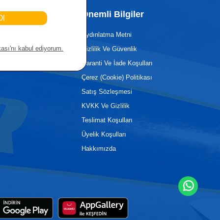
rişim
Önemli Bilgiler
a
Aydınlatma Metni
zmetleri
Gizlilik Ve Güvenlik
er
Garanti Ve İade Koşulları
Çerez (Cookie) Politikası
Satış Sözleşmesi
KVKK Ve Gizlilik
Teslimat Koşulları
Üyelik Koşulları
Hakkımızda