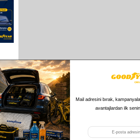
A8
MUZ
-2022
0MM)
Toplam
1
ürün bulunmaktadır.