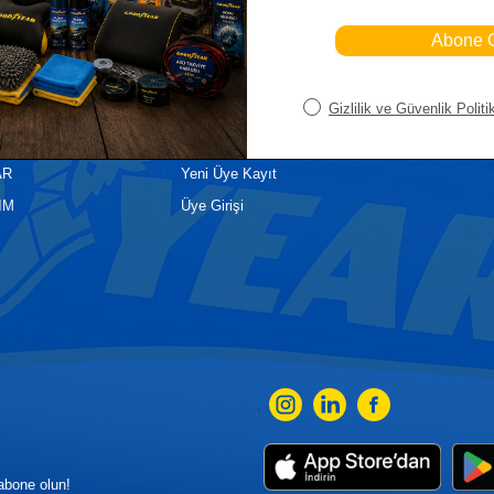
iler
Üye
Hızlı E
Sepetim
Ana Sayf
YASALLARI
Bayi Kayıt
Müşteri Hi
EK PARÇA
Bayi Girişi
Yeni Ürünl
AR
Yeni Üye Kayıt
IM
Üye Girişi
abone olun!