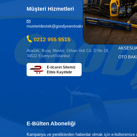
Müşteri Hizmetleri
Kategor
AKÜ
musteridestek@goodyearotoaksesuar.com.tr
OTO KİM
0212 955 5515
OTO YED
AKSESU
Atatürk, Kıraç Mevkii, Orhan Veli Cd. D:No:19,
34522 Esenyurt/İstanbul
OTO BAK
E-ticaret Sitemiz
Etbis Kayıtlıdır
E-Bülten Aboneliği
Kampanya ve yeniliklerden haberdar olmak için e-bültenimize 