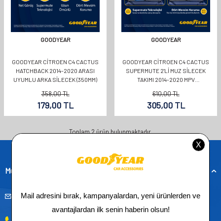
GOODYEAR
GOODYEAR
GOODYEAR CITROEN C4 CACTUS
GOODYEAR CITROEN C4 CACTUS
HATCHBACK 2014-2020 ARASI
SUPERMUTE 2'LI MUZ SILECEK
UYUMLU ARKA SILECEK (350MM)
TAKIMI 2014-2020 MPV
(750MM+650MM)
358,00
TL
610,00
TL
179,00
TL
305,00
TL
Toplam
2
ürün bulunmaktadır.
Müşteri Hizmetleri
musteridestek@goodyearotoaksesuar.com.tr