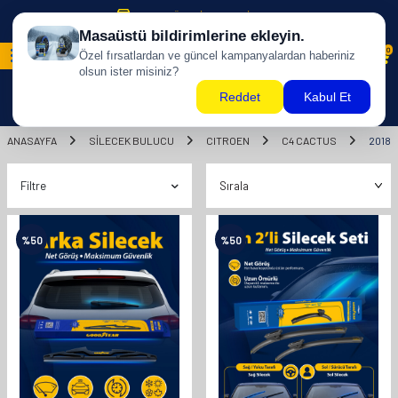
500 TL ÜZERİ KARGO BİZDEN !
0
ANASAYFA
SILECEK BULUCU
CITROEN
C4 CACTUS
2018
Filtre
%
50
%
50