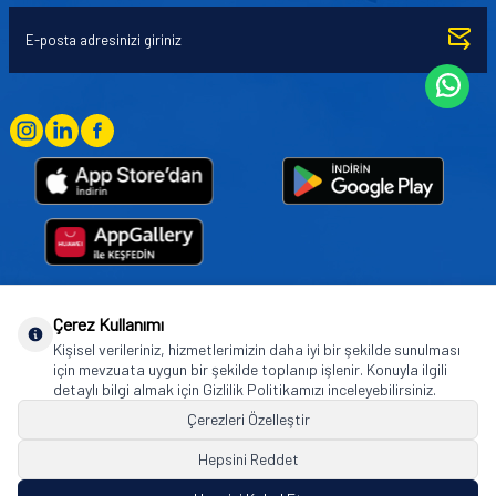
Çerez Kullanımı
Goodyear (and Winged Foot Design) are trademarks of or licensed to The Goodyear
Kişisel verileriniz, hizmetlerimizin daha iyi bir şekilde sunulması
Tire & Rubber Company used under license by Basbug Group Company,
için mevzuata uygun bir şekilde toplanıp işlenir. Konuyla ilgili
Istanbul/Türkiye. © 2026 The Goodyear Tire & Rubber Company.
detaylı bilgi almak için Gizlilik Politikamızı inceleyebilirsiniz.
Çerezleri Özelleştir
Hepsini Reddet
© Tüm hakları saklıdır. https://www.goodyearotoaksesuar.web.tr