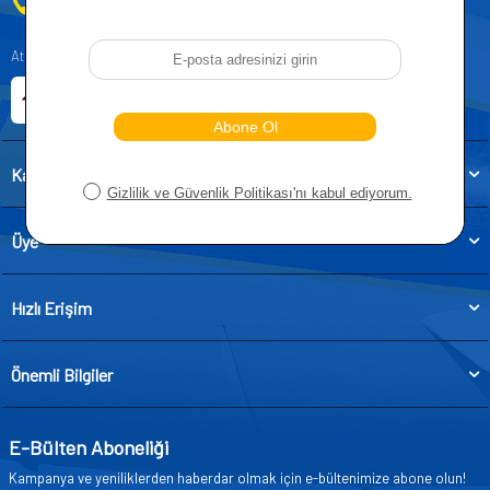
0212 955 5515
Atatürk, Kıraç Mevkii, Orhan Veli Cd. D:No:19, 34522 Esenyurt/İstanbul
E-ticaret Sitemiz
Etbis Kayıtlıdır
Kategoriler
Üye
Hızlı Erişim
Önemli Bilgiler
E-Bülten Aboneliği
Kampanya ve yeniliklerden haberdar olmak için e-bültenimize abone olun!