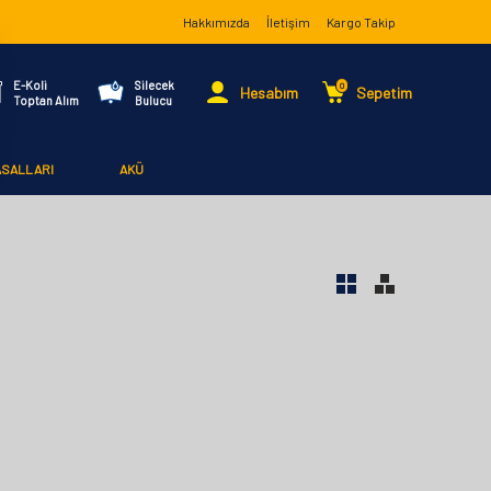
Hakkımızda
İletişim
Kargo Takip
E-Koli
Silecek
0
Hesabım
Sepetim
Toptan Alım
Bulucu
ASALLARI
AKÜ