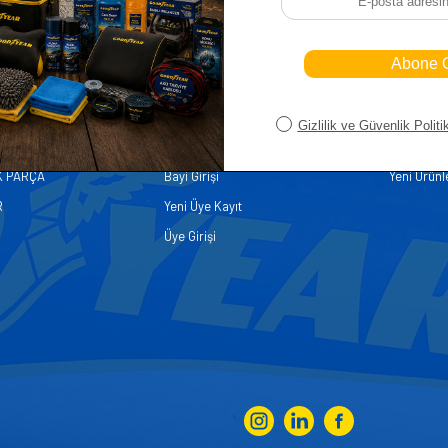
iler
Üye
Hızlı Er
Sepetim
Ana Sayfa
ASALLARI
Bayi Kayıt
Müşteri Hi
K PARÇA
Bayi Girişi
Yeni Ürünl
R
Yeni Üye Kayıt
Üye Girişi