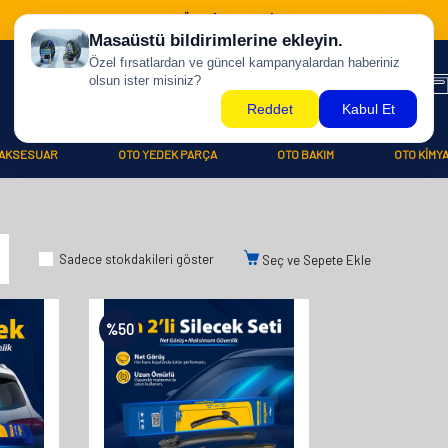
500 TL ÜZERİ KARGO BİZDEN !
AKSESUAR
OTO YEDEK PARÇA
OTO BAKIM
OTO KİMY
Sadece stokdakileri göster
Seç ve Sepete Ekle
%
50