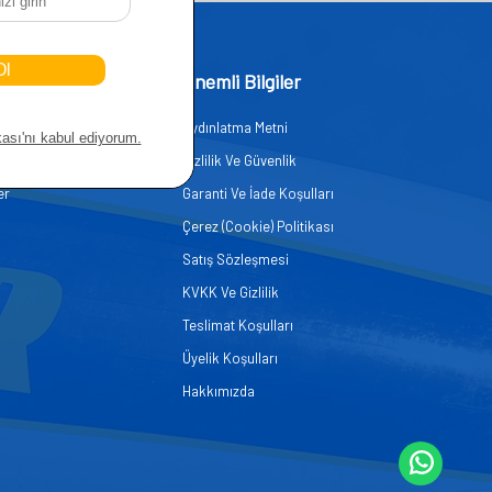
işim
Önemli Bilgiler
Aydınlatma Metni
zmetleri
Gizlilik Ve Güvenlik
er
Garanti Ve İade Koşulları
Çerez (Cookie) Politikası
Satış Sözleşmesi
KVKK Ve Gizlilik
Teslimat Koşulları
Üyelik Koşulları
Hakkımızda