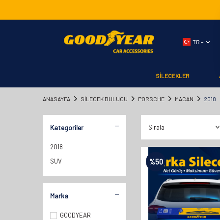
TR −
SİLECEKLER
ANASAYFA
SILECEK BULUCU
PORSCHE
MACAN
2018
Kategoriler
2018
SUV
%
50
Marka
GOODYEAR