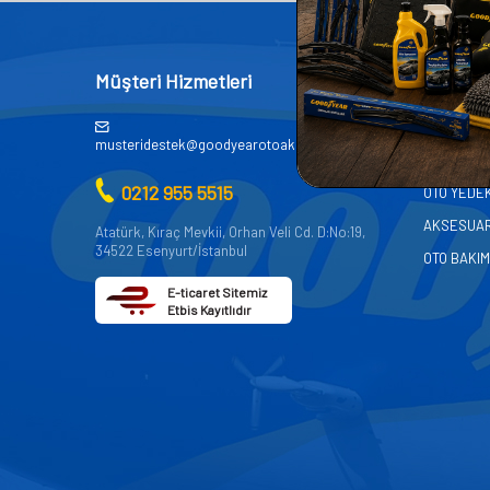
Müşteri Hizmetleri
Kategor
AKÜ
musteridestek@goodyearotoaksesuar.com.tr
OTO KİMY
0212 955 5515
OTO YEDE
AKSESUA
Atatürk, Kıraç Mevkii, Orhan Veli Cd. D:No:19,
34522 Esenyurt/İstanbul
OTO BAKIM
E-ticaret Sitemiz
Etbis Kayıtlıdır