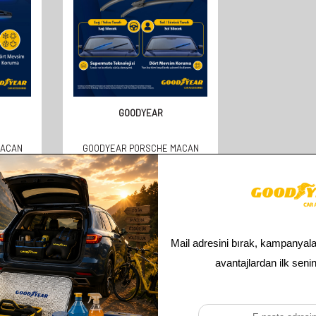
GOODYEAR
MACAN
GOODYEAR PORSCHE MACAN
UYUMLU
SUPERMUTE 2'LI MUZ SILECEK
MM)
TAKIMI 2014-2022 SUV
(600MM+500MM)
610,00
TL
305,00
TL
Toplam
2
ürün bulunmaktadır.