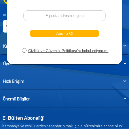
0212 955 5515
Atatürk, Kıraç Mevkii, Orhan Veli Cd. D:No:19, 34522 Esenyurt/İstanbul
E-ticaret Sitemiz
Etbis Kayıtlıdır
Kategoriler
Üye
Hızlı Erişim
Önemli Bilgiler
E-Bülten Aboneliği
Kampanya ve yeniliklerden haberdar olmak için e-bültenimize abone olun!