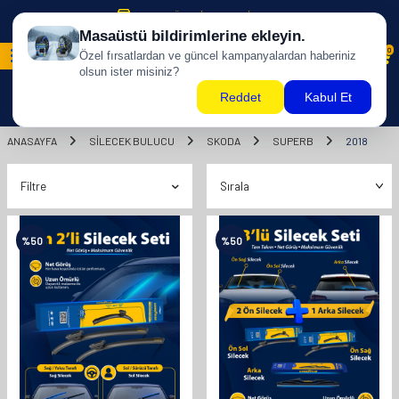
500 TL ÜZERİ KARGO BİZDEN !
0
ANASAYFA
SILECEK BULUCU
SKODA
SUPERB
2018
Filtre
%
50
%
50