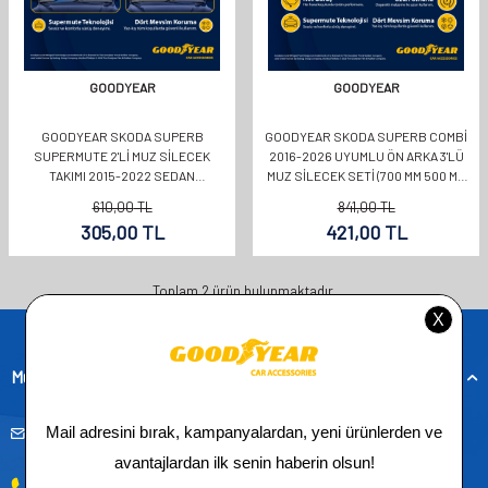
GOODYEAR
GOODYEAR
GOODYEAR SKODA SUPERB
GOODYEAR SKODA SUPERB COMBI
SUPERMUTE 2'LI MUZ SILECEK
2016-2026 UYUMLU ÖN ARKA 3'LÜ
TAKIMI 2015-2022 SEDAN
MUZ SILECEK SETI (700 MM 500 MM
(650MM+450MM)
350 MM)
610,00
TL
841,00
TL
305,00
TL
421,00
TL
Toplam
2
ürün bulunmaktadır.
Müşteri Hizmetleri
musteridestek@goodyearotoaksesuar.com.tr