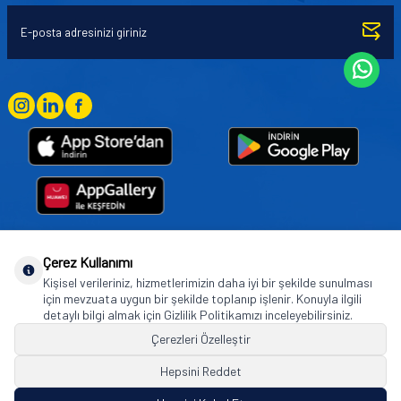
Çerez Kullanımı
Goodyear (and Winged Foot Design) are trademarks of or licensed to The Goodyear
Kişisel verileriniz, hizmetlerimizin daha iyi bir şekilde sunulması
Tire & Rubber Company used under license by Basbug Group Company,
için mevzuata uygun bir şekilde toplanıp işlenir. Konuyla ilgili
Istanbul/Türkiye. © 2026 The Goodyear Tire & Rubber Company.
detaylı bilgi almak için Gizlilik Politikamızı inceleyebilirsiniz.
Çerezleri Özelleştir
Hepsini Reddet
© Tüm hakları saklıdır. https://www.goodyearotoaksesuar.web.tr