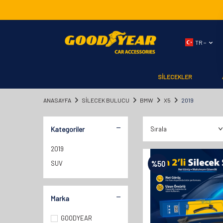
TR −
SİLECEKLER
ANASAYFA
SILECEK BULUCU
BMW
X5
2019
Kategoriler
2019
SUV
%
50
Marka
GOODYEAR