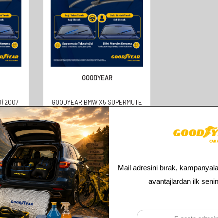
GOODYEAR
) 2007
GOODYEAR BMW X5 SUPERMUTE
YUMLU
2'LI MUZ SILECEK TAKIMI 2018-
ILECEK
2022 SUV (650MM+500MM)
MM
610,00
TL
305,00
TL
Toplam
2
ürün bulunmaktadır.