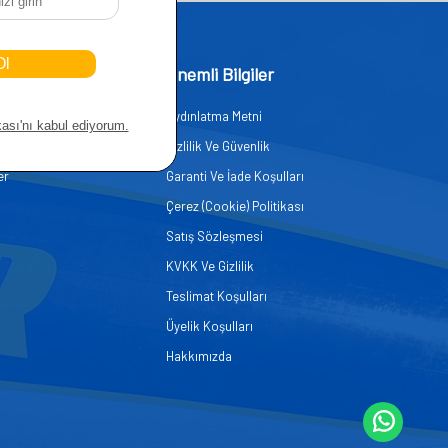
işim
Önemli Bilgiler
Aydınlatma Metni
zmetleri
Gizlilik Ve Güvenlik
er
Garanti Ve İade Koşulları
Çerez (Cookie) Politikası
Satış Sözleşmesi
KVKK Ve Gizlilik
Teslimat Koşulları
Üyelik Koşulları
Hakkımızda