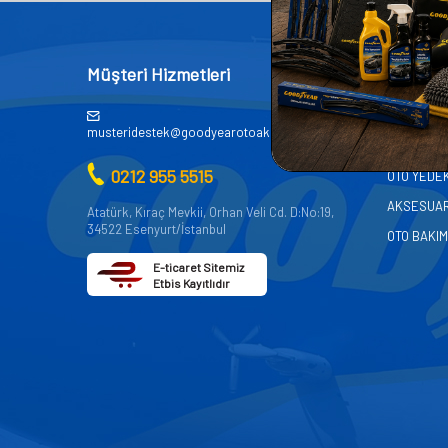
Müşteri Hizmetleri
Kategor
AKÜ
musteridestek@goodyearotoaksesuar.com.tr
OTO KİMY
0212 955 5515
OTO YEDE
AKSESUA
Atatürk, Kıraç Mevkii, Orhan Veli Cd. D:No:19,
34522 Esenyurt/İstanbul
OTO BAKIM
E-ticaret Sitemiz
Etbis Kayıtlıdır