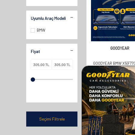
Uyumlu Araç Modeli
BMW
GOODYEAR
Fiyat
GOODYEAR BMW X5(F770
VE SONRASI YILLAR U
SUPERMUTE 2'LI MUZ S
TAKIMI 600MM 500
610,00
TL
305,00
TL
Seçimi Filtrele