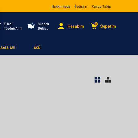
Hakkımızda
İletişim
Kargo Takip
E-Koli
Silecek
0
Hesabım
Sepetim
Toptan Alım
Bulucu
ASALLARI
AKÜ