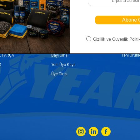
iler
Üye
Hızlı Er
Sepetim
Ana Sayfa
ASALLARI
Bayi Kayıt
Müşteri Hi
K PARÇA
Bayi Girişi
Yeni Ürünl
R
Yeni Üye Kayıt
Üye Girişi