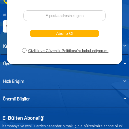
0212 955 5515
Atatürk, Kıraç Mevkii, Orhan Veli Cd. D:No:19, 34522 Esenyurt/İstanbul
E-ticaret Sitemiz
Etbis Kayıtlıdır
Kategoriler
Üye
Hızlı Erişim
Önemli Bilgiler
E-Bülten Aboneliği
Kampanya ve yeniliklerden haberdar olmak için e-bültenimize abone olun!