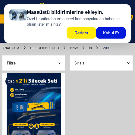
500 TL ÜZERİ KARGO BİZDEN !
0
ANASAYFA
SILECEK BULUCU
BMW
I8
2019
Filtre
%
50