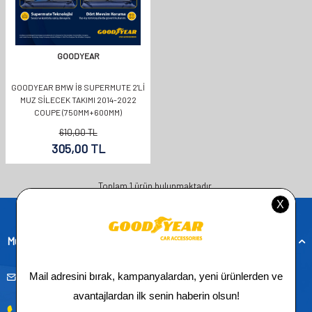
GOODYEAR
GOODYEAR BMW İ8 SUPERMUTE 2'LI
MUZ SILECEK TAKIMI 2014-2022
COUPE (750MM+600MM)
610,00
TL
305,00
TL
Toplam
1
ürün bulunmaktadır.
Müşteri Hizmetleri
musteridestek@goodyearotoaksesuar.com.tr