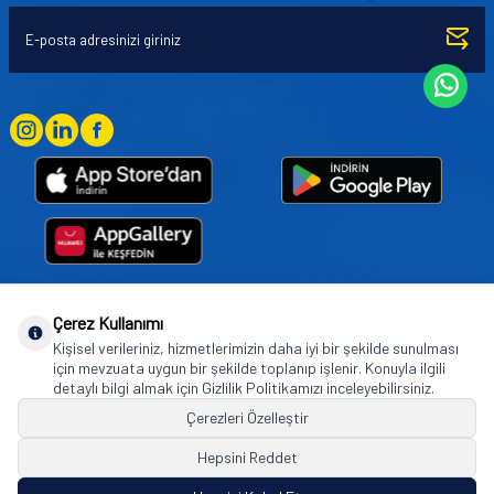
Çerez Kullanımı
Goodyear (and Winged Foot Design) are trademarks of or licensed to The Goodyear
Kişisel verileriniz, hizmetlerimizin daha iyi bir şekilde sunulması
Tire & Rubber Company used under license by Basbug Group Company,
için mevzuata uygun bir şekilde toplanıp işlenir. Konuyla ilgili
Istanbul/Türkiye. © 2026 The Goodyear Tire & Rubber Company.
detaylı bilgi almak için Gizlilik Politikamızı inceleyebilirsiniz.
Çerezleri Özelleştir
Hepsini Reddet
© Tüm hakları saklıdır. https://www.goodyearotoaksesuar.web.tr