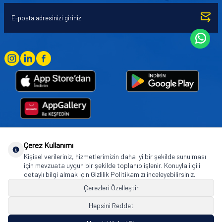
Çerez Kullanımı
Goodyear (and Winged Foot Design) are trademarks of or licensed to The Goodyear
Kişisel verileriniz, hizmetlerimizin daha iyi bir şekilde sunulması
Tire & Rubber Company used under license by Basbug Group Company,
için mevzuata uygun bir şekilde toplanıp işlenir. Konuyla ilgili
Istanbul/Türkiye. © 2026 The Goodyear Tire & Rubber Company.
detaylı bilgi almak için Gizlilik Politikamızı inceleyebilirsiniz.
Çerezleri Özelleştir
Hepsini Reddet
© Tüm hakları saklıdır. https://www.goodyearotoaksesuar.web.tr