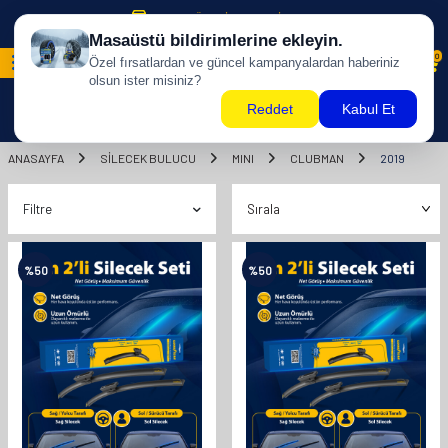
500 TL ÜZERİ KARGO BİZDEN !
0
ANASAYFA
SILECEK BULUCU
MINI
CLUBMAN
2019
Filtre
%
50
%
50