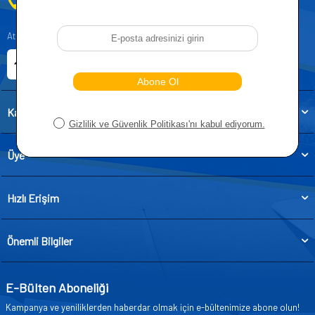
0212 955 5515
Atatürk, Kıraç Mevkii, Orhan Veli Cd. D:No:19, 34522 Esenyurt/İstanbul
E-ticaret Sitemiz
Etbis Kayıtlıdır
Kategoriler
Üye
Hızlı Erişim
Önemli Bilgiler
E-Bülten Aboneliği
Kampanya ve yeniliklerden haberdar olmak için e-bültenimize abone olun!