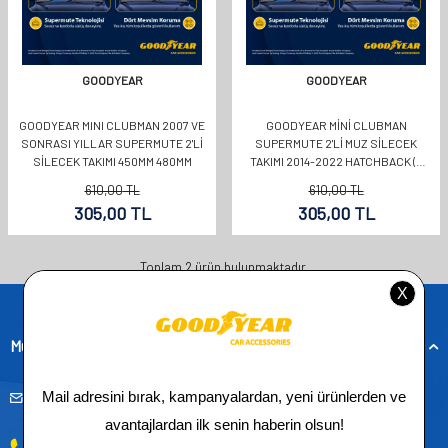
GOODYEAR
GOODYEAR
GOODYEAR MINI CLUBMAN 2007 VE
GOODYEAR MINI CLUBMAN
SONRASI YILLAR SUPERMUTE 2'LI
SUPERMUTE 2'LI MUZ SILECEK
SILECEK TAKIMI 450MM 480MM
TAKIMI 2014-2022 HATCHBACK (5
KAPI) (550MM+500MM)
610,00
TL
610,00
TL
305,00
TL
305,00
TL
Toplam
2
ürün bulunmaktadır.
Müşteri Hizmetleri
musteridestek@goodyearotoaksesuar.com.tr