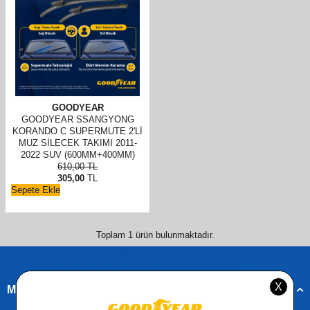
GOODYEAR
GOODYEAR SSANGYONG
KORANDO C SUPERMUTE 2'LI
MUZ SILECEK TAKIMI 2011-
2022 SUV (600MM+400MM)
610,00
TL
305,00
TL
Sepete Ekle
Toplam
1
ürün bulunmaktadır.
Müşteri Hizmetleri