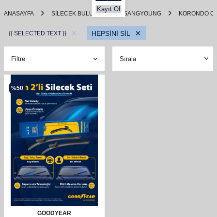
Kayıt Ol
ANASAYFA
SILECEK BULUCU
SSANGYOUNG
KORONDO C
×
×
HEPSİNİ SİL
{{ SELECTED.TEXT }}
Filtre
%
50
GOODYEAR