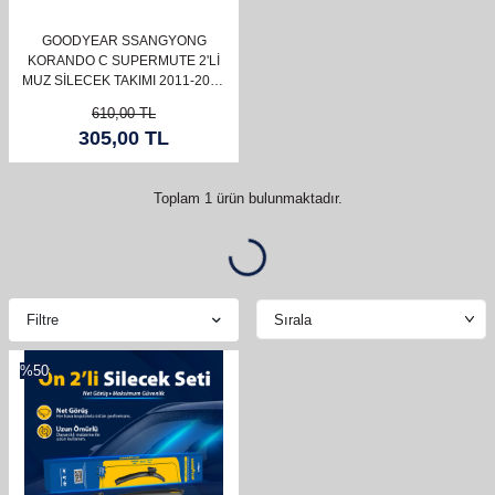
GOODYEAR SSANGYONG
KORANDO C SUPERMUTE 2'LI
MUZ SILECEK TAKIMI 2011-2022
SUV (600MM+400MM)
610,00
TL
305,00
TL
Toplam
1
ürün bulunmaktadır.
Filtre
%
50