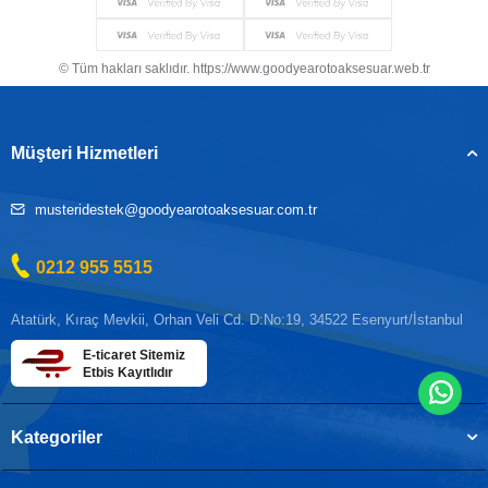
© Tüm hakları saklıdır. https://www.goodyearotoaksesuar.web.tr
Müşteri Hizmetleri
musteridestek@goodyearotoaksesuar.com.tr
0212 955 5515
Atatürk, Kıraç Mevkii, Orhan Veli Cd. D:No:19, 34522 Esenyurt/İstanbul
E-ticaret Sitemiz
Etbis Kayıtlıdır
Kategoriler