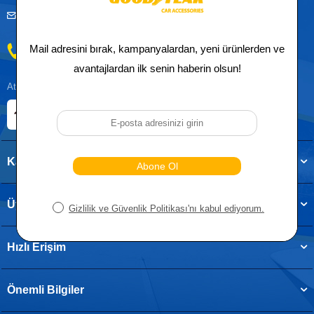
musteridestek@goodyearotoaksesuar.com.tr
0212 955 5515
Atatürk, Kıraç Mevkii, Orhan Veli Cd. D:No:19, 34522 Esenyurt/İstanbul
E-ticaret Sitemiz
Etbis Kayıtlıdır
Kategoriler
Üye
Hızlı Erişim
Önemli Bilgiler