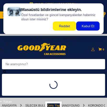
500 TL ÜZERİ KARGO BİZDEN !
0
500 TL ÜZERİ KARGO BİZDEN !
0
Yukarı
Giriş Yap
ANASAYFA
SILECEK BULUCU
SSANGYOUNG
KORONDO C