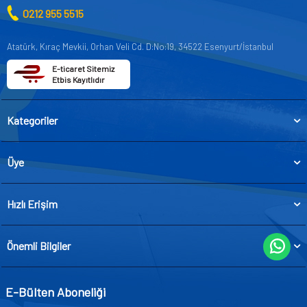
0212 955 5515
Atatürk, Kıraç Mevkii, Orhan Veli Cd. D:No:19, 34522 Esenyurt/İstanbul
E-ticaret Sitemiz
Etbis Kayıtlıdır
Kategoriler
Üye
Hızlı Erişim
Önemli Bilgiler
E-Bülten Aboneliği