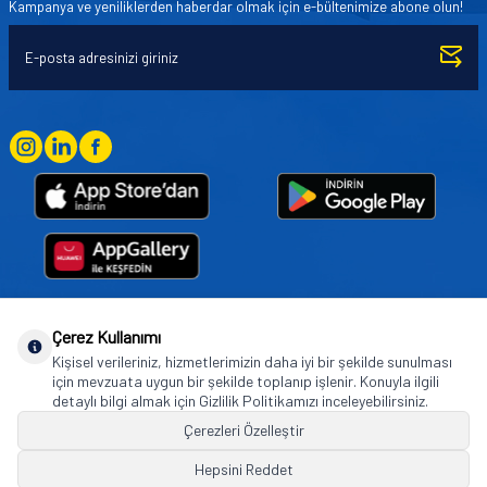
Kampanya ve yeniliklerden haberdar olmak için e-bültenimize abone olun!
Çerez Kullanımı
Goodyear (and Winged Foot Design) are trademarks of or licensed to The Goodyear
Kişisel verileriniz, hizmetlerimizin daha iyi bir şekilde sunulması
Tire & Rubber Company used under license by Basbug Group Company,
için mevzuata uygun bir şekilde toplanıp işlenir. Konuyla ilgili
Istanbul/Türkiye. © 2026 The Goodyear Tire & Rubber Company.
detaylı bilgi almak için Gizlilik Politikamızı inceleyebilirsiniz.
Çerezleri Özelleştir
Hepsini Reddet