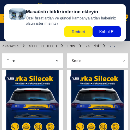
500 TL ÜZERİ KARGO BİZDEN !
0
ANASAYFA
SILECEK BULUCU
BMW
2 SERİSİ
2020
Filtre
%
50
%
50