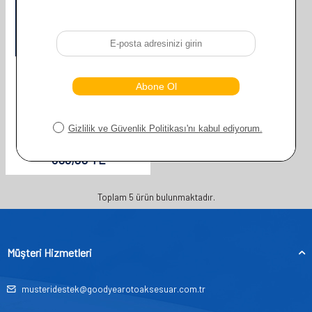
GOODYEAR
GOODYEAR BMW 2 SERISI
SUPERMUTE 2'LI MUZ SILECEK
TAKIMI 2014-2022 MPV
(650MM+480MM)
610,00
TL
305,00
TL
Toplam
5
ürün bulunmaktadır.
Müşteri Hizmetleri
musteridestek@goodyearotoaksesuar.com.tr