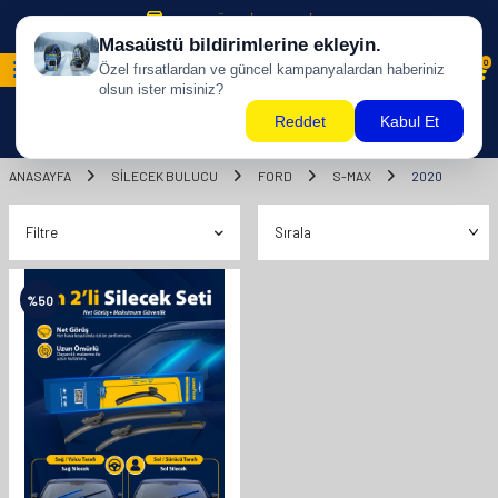
500 TL ÜZERİ KARGO BİZDEN !
0
ANASAYFA
SILECEK BULUCU
FORD
S-MAX
2020
Filtre
%
50