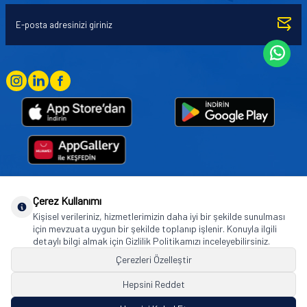
Çerez Kullanımı
Goodyear (and Winged Foot Design) are trademarks of or licensed to The Goodyear
Kişisel verileriniz, hizmetlerimizin daha iyi bir şekilde sunulması
Tire & Rubber Company used under license by Basbug Group Company,
için mevzuata uygun bir şekilde toplanıp işlenir. Konuyla ilgili
Istanbul/Türkiye. © 2026 The Goodyear Tire & Rubber Company.
detaylı bilgi almak için Gizlilik Politikamızı inceleyebilirsiniz.
Çerezleri Özelleştir
Hepsini Reddet
© Tüm hakları saklıdır. https://www.goodyearotoaksesuar.web.tr