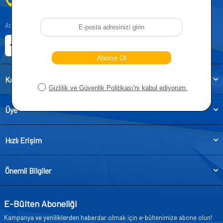
0212 955 5515
Atatürk, Kıraç Mevkii, Orhan Veli Cd. D:No:19, 34522 Esenyurt/İstanbul
E-ticaret Sitemiz
Etbis Kayıtlıdır
Kategoriler
Üye
Hızlı Erişim
Önemli Bilgiler
E-Bülten Aboneliği
Kampanya ve yeniliklerden haberdar olmak için e-bültenimize abone olun!