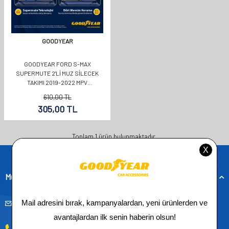
GOODYEAR
GOODYEAR FORD S-MAX
SUPERMUTE 2'LI MUZ SILECEK
TAKIMI 2019-2022 MPV
(750MM+750MM)
610,00
TL
305,00
TL
Toplam
1
ürün bulunmaktadır.
Müşteri Hizmetleri
musteridestek@goodyearotoaksesuar.com.tr