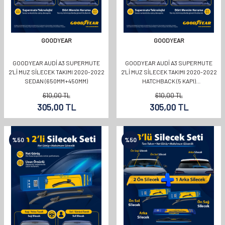
GOODYEAR
GOODYEAR
GOODYEAR AUDI A3 SUPERMUTE
GOODYEAR AUDI A3 SUPERMUTE
2'LI MUZ SILECEK TAKIMI 2020-2022
2'LI MUZ SILECEK TAKIMI 2020-2022
SEDAN (650MM+450MM)
HATCHBACK (5 KAPI)
(650MM+450MM)
610,00
TL
610,00
TL
305,00
TL
305,00
TL
%
50
%
50