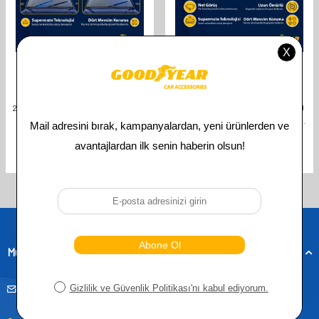
GOODYEAR
GOODYEAR
GOODYEAR AUDI A3 SUPERMUTE
GOODYEAR AUDI A3 SPORTBACK
2'LI MUZ SILECEK TAKIMI 2020-2022
2020-2026 UYUMLU ÖN ARKA 3'LÜ
HATCHBACK (3 KAPI)
MUZ SILECEK SETI (650 MM 450 MM
(650MM+450MM)
350 MM)
610,00
TL
841,00
TL
305,00
TL
421,00
TL
Toplam
4
ürün bulunmaktadır.
Müşteri Hizmetleri
musteridestek@goodyearotoaksesuar.com.tr