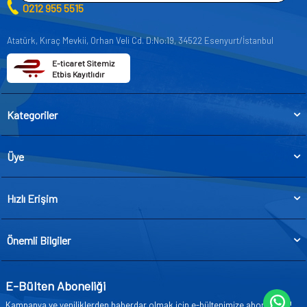
0212 955 5515
Atatürk, Kıraç Mevkii, Orhan Veli Cd. D:No:19, 34522 Esenyurt/İstanbul
E-ticaret Sitemiz
Etbis Kayıtlıdır
Kategoriler
Üye
Hızlı Erişim
Önemli Bilgiler
E-Bülten Aboneliği
Kampanya ve yeniliklerden haberdar olmak için e-bültenimize abone olun!