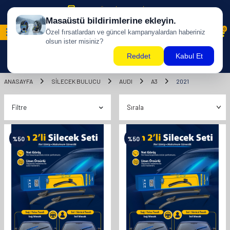
500 TL ÜZERİ KARGO BİZDEN !
0
ANASAYFA
SILECEK BULUCU
AUDI
A3
2021
Filtre
%
50
%
50