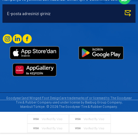
Goodyear (and Winged Foot Design) are trademarks of or licensed to The Goodyear
Tire & Rubber Company used under license by Basbug Group Company,
Istanbul/Türkiye. © 2026 The Goodyear Tire & Rubber Company.
© Tüm hakları saklıdır. https://www.goodyearotoaksesuar.web.tr